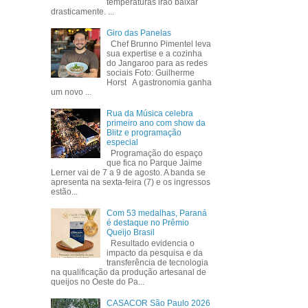
temperaturas irão baixar
drasticamente. ...
Giro das Panelas
Chef Brunno Pimentel leva
sua expertise e a cozinha
do Jangaroo para as redes
sociais Foto: Guilherme
Horst A gastronomia ganha
um novo ...
Rua da Música celebra
primeiro ano com show da
Blitz e programação
especial
Programação do espaço
que fica no Parque Jaime
Lerner vai de 7 a 9 de agosto. A banda se
apresenta na sexta-feira (7) e os ingressos
estão...
Com 53 medalhas, Paraná
é destaque no Prêmio
Queijo Brasil
Resultado evidencia o
impacto da pesquisa e da
transferência de tecnologia
na qualificação da produção artesanal de
queijos no Oeste do Pa...
CASACOR São Paulo 2026