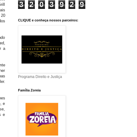
3
2
0
3
9
2
9
ill
ais
 20
CLIQUE e conheça nossos parceiros:
dos
ndo
ed,
r a
nte
ner
bas
Programa Direito e Justiça
er.
Família Zoreia
hes
, e
se,
s e