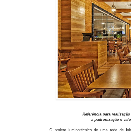
Referência para realização
a padronização e val
O projeto luminotécnico de uma rede de lo