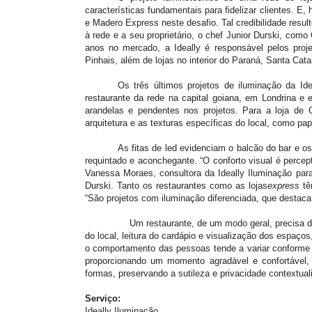
características fundamentais para fidelizar clientes. E,
e Madero Express neste desafio. Tal credibilidade res
à rede e a seu proprietário, o
chef Junior Durski, como
anos no mercado, a Ideally é responsável pelos pro
Pinhais, além de lojas no interior do Paraná, Santa Cata
Os três últimos projetos de iluminação da Id
restaurante da rede na capital goiana, em Londrina e
arandelas
e
pendentes nos projetos. Para a loja de G
arquitetura e as texturas específicas do local, como pap
As fitas de led evidenciam o balcão do bar e
requintado e aconchegante. “O conforto visual é percept
Vanessa Moraes, consultora da Ideally Iluminação para
Durski. Tanto os restaurantes como as lojas
express
tê
“São projetos com iluminação diferenciada, que
destaca
Um restaurante, de um modo geral, precisa de uma 
do local, leitura do cardápio e visualização dos espaços
o comportamento das pessoas tende a variar conforme a
proporcionando um momento agradável e confortável, 
formas, preservando a sutileza e privacidade contextuali
Serviço:
Ideally Iluminação