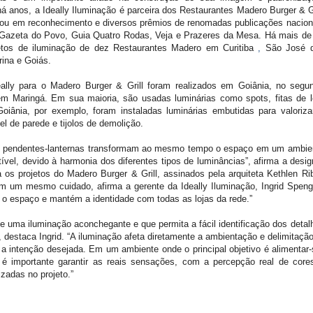
 há anos, a Ideally Iluminação é parceira dos Restaurantes Madero Burger & Gr
ultou em reconhecimento e diversos prêmios de renomadas publicações nacion
 Gazeta do Povo, Guia Quatro Rodas, Veja e Prazeres da Mesa. Há mais de
jetos de iluminação de dez Restaurantes Madero em Curitiba
,
São José 
rina e Goiás.
eally para o Madero Burger & Grill foram realizados em Goiânia, no segu
 em Maringá. Em sua maioria, são usadas luminárias como spots, fitas de l
oiânia, por exemplo, foram instaladas luminárias embutidas para valoriza
el de parede e tijolos de demolição.
 os pendentes-lanternas transformam ao mesmo tempo
o espaço em um ambie
ível, devido à harmonia dos diferentes tipos de luminâncias”, afirma a desig
 os projetos do Madero Burger & Grill, assinados pela arquiteta Kethlen Ri
m um mesmo cuidado, afirma a gerente da Ideally Iluminação, Ingrid Spengl
 o espaço e mantém a identidade com todas as lojas da rede.”
iluminação aconchegante e que permita a fácil identificação dos detal
, destaca Ingrid. “A iluminação afeta diretamente a ambientação e delimitação
 intenção desejada. Em um ambiente onde o principal objetivo é alimentar-
é importante garantir as reais sensações, com a percepção real de core
zadas no projeto.”