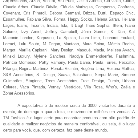
Arq'cessórios, Arzon, Bonitat, Bru Puoli, Cellso Afonso, Cia Gallo, Clarte,
Claudia Arbex, Cláudia Dávila, Cláudia Marisguia, Compasso, Confraria,
Covenant, Cris Pineroli, Debora Germani, Drizza, Dutti, Espaço Chic,
Essamulher, Fabiana Silva, Forma, Happy Socks, Helena Saran, Heliana
Lages, Idarrô, Incontri, Indaiá, Isla, It Bag! Thaís Sophia, Ittem, Ivana
Salume, Izzy Amiel, Jeffrey Campbell, Júnia Gomes, K. Dan, Kat
Maconie London, Korpusnu, La Spezia, Laura Lima, Leonardi Foulard,
Lorraci, Lulu Souto, M Degan, Mantoan, Mara Spina, Márcia Rocha,
Margot, Marília Capisani, Mary Design, Masqué, Maxia, Melissa Ayach,
Minski Luxury, Mylene Sanches, Naddya Emmendoerfer, Pashmina,
Patrícia Momesso, Patty Ramany, Paula Bahia, Paula Torres, Peccato,
Pitanga, Regina Martinez, Renata Vicintin, Rogério Lima, Rosana Mattua,
S&B Acessórios, S. Design, Saava, Salustiano, Serpui Marie, Simone
Guimarães,
Stagione, Trees Acessórios, Trois Design, Turpin, Urbana
Colares, Vaca Pintada, Vernay, Vestígios, Vila Rosa, Who’s, Zaéla e
Zohar Acessórios.
A expectativa é de receber cerca de 3000 visitantes durante o
evento, de domingo a quarta-feira, e movimentar milhões em vendas. A
TM Fashion é o lugar certo para encontrar produtos com alto padrão de
qualidade e realizar negócios de maneira confortável, ou seja, é o lugar
certo para você, que, com certeza, faz parte deste mundo.