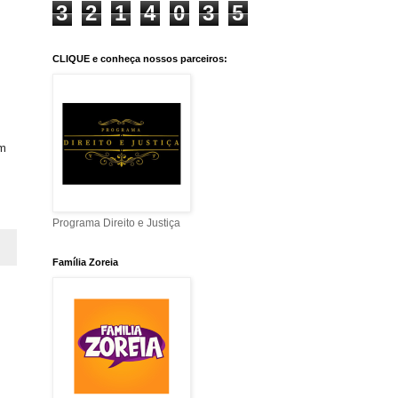
3
2
1
4
0
3
5
CLIQUE e conheça nossos parceiros:
om
Programa Direito e Justiça
Família Zoreia