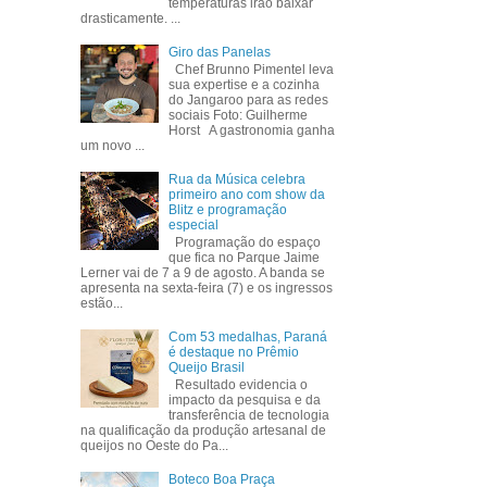
temperaturas irão baixar
drasticamente. ...
Giro das Panelas
Chef Brunno Pimentel leva
sua expertise e a cozinha
do Jangaroo para as redes
sociais Foto: Guilherme
Horst A gastronomia ganha
um novo ...
Rua da Música celebra
primeiro ano com show da
Blitz e programação
especial
Programação do espaço
que fica no Parque Jaime
Lerner vai de 7 a 9 de agosto. A banda se
apresenta na sexta-feira (7) e os ingressos
estão...
Com 53 medalhas, Paraná
é destaque no Prêmio
Queijo Brasil
Resultado evidencia o
impacto da pesquisa e da
transferência de tecnologia
na qualificação da produção artesanal de
queijos no Oeste do Pa...
Boteco Boa Praça