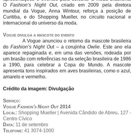
O
Fashion’s Night Out
, criado em 2009 pela diretora
mundial da Vogue, Anna Wintour, reforça a posição de
Curitiba, e do Shopping Mueller, no circuito nacional e
internacional do universo da moda.
Vogue divulga a mascote do evento
A Vogue anunciou o retorno da mascote brasileira
do
Fashion’s Night Ou
t –
a corujinha
Owlie
. Este ano ela
aparece repaginada e, em uma das versões, rodeada por
um brasão com referências no da seleção brasileira de 1986
a 1990, para celebrar a Copa do Mundo. A mascote
apresenta tons inspirados em aves brasileiras, como o azul,
amarelo e vermelho.
Crédito da imagem: Divulgação
Serviço:
Vogue
Fashion’s Night Out
2014
Local:
Shopping Mueller | Avenida Cândido de Abreu, 127 -
Centro Cívico
Data:
11 de setembro
Telefone:
41 3074-1000