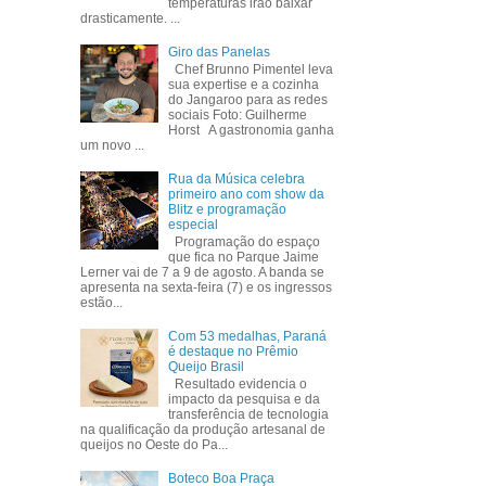
temperaturas irão baixar
drasticamente. ...
Giro das Panelas
Chef Brunno Pimentel leva
sua expertise e a cozinha
do Jangaroo para as redes
sociais Foto: Guilherme
Horst A gastronomia ganha
um novo ...
Rua da Música celebra
primeiro ano com show da
Blitz e programação
especial
Programação do espaço
que fica no Parque Jaime
Lerner vai de 7 a 9 de agosto. A banda se
apresenta na sexta-feira (7) e os ingressos
estão...
Com 53 medalhas, Paraná
é destaque no Prêmio
Queijo Brasil
Resultado evidencia o
impacto da pesquisa e da
transferência de tecnologia
na qualificação da produção artesanal de
queijos no Oeste do Pa...
Boteco Boa Praça