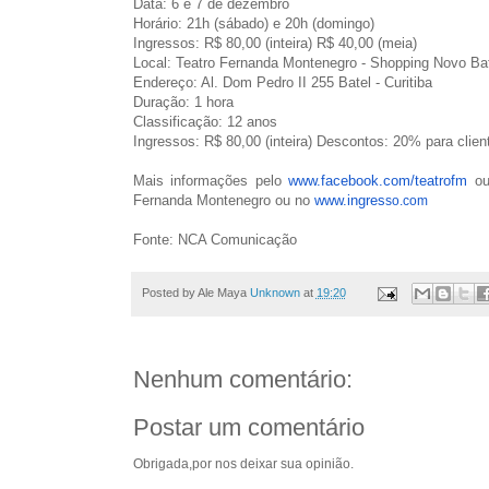
Data: 6 e 7 de dezembro
Horário: 21h (sábado) e 20h (domingo)
Ingressos: R$ 80,00 (inteira) R$ 40,00 (meia)
Local: Teatro Fernanda Montenegro - Shopping Novo Ba
Endereço: Al. Dom Pedro II 255 Batel - Curitiba
Duração: 1 hora
Classificação: 12 anos
Ingressos: R$ 80,00 (inteira) Descontos: 20% para cli
Mais informações pelo
www.facebook.com/teatrofm
ou 
Fernanda Montenegro ou no
www.ingres
so.com
Fonte: NCA Comunicação
Posted by Ale Maya
Unknown
at
19:20
Nenhum comentário:
Postar um comentário
Obrigada,por nos deixar sua opinião.