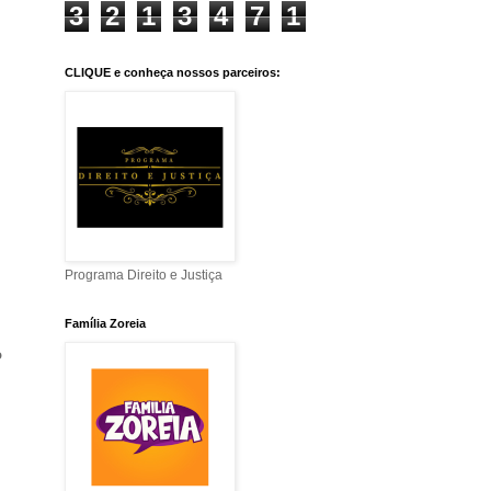
3
2
1
3
4
7
1
CLIQUE e conheça nossos parceiros:
Programa Direito e Justiça
Família Zoreia
o