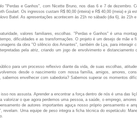
ulo "Perdas e Ganhos", com Nicette Bruno, nos dias 6 e 7 de dezembro. 
th Goulart. Os ingressos custam R$ 80,00 (inteira) e R$ 40,00 (meia) e já es
g Novo Batel. As apresentações acontecem às 21h no sábado (dia 6), às 21h e
maturidade, valores familiares, escolhas. "Perdas e Ganhos" é uma monta
empo, dificuldades e as transformações. O projeto é um desejo de mãe e fi
sonagens da obra "O silêncio dos Amantes", também de Lya, para interagir 
terpretadas pela atriz, criando um jogo de envolvimento e distanciamento 
blico para um processo reflexivo diante da vida, de suas escolhas, atitude
envolvemos desde o nascimento com nossa família, amigos, amores, cons
 sabemos envelhecer com sabedoria? Sabemos superar os momentos difíc
isso nos assusta. Aprender a encontrar a força dentro de nós é uma das liç
ra valorizar o que agora perdemos uma pessoa, a saúde, o emprego, amores
 pensamento de autores importantes aguça nosso próprio pensamento e amp
", revelam. Uma equipe de peso integra a ficha técnica do espetáculo: Man
o.