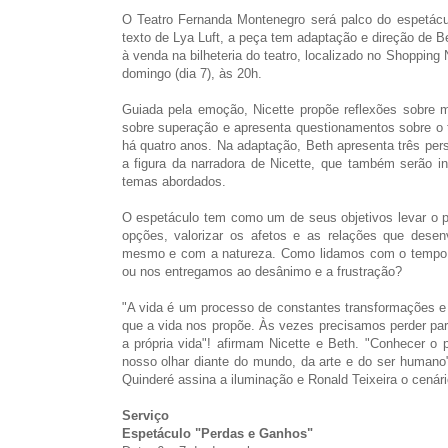
O Teatro Fernanda Montenegro será palco do espetác
texto de Lya Luft, a peça tem adaptação e direção de Be
à venda na bilheteria do teatro, localizado no Shoppin
domingo (dia 7), às 20h.
Guiada pela emoção, Nicette propõe reflexões sobre 
sobre superação e apresenta questionamentos sobre o t
há quatro anos. Na adaptação, Beth apresenta três per
a figura da narradora de Nicette, que também serão in
temas abordados.
O espetáculo tem como um de seus objetivos levar o pú
opções, valorizar os afetos e as relações que des
mesmo e com a natureza. Como lidamos com o tempo,
ou nos entregamos ao desânimo e a frustração?
"A vida é um processo de constantes transformações e 
que a vida nos propõe. Às vezes precisamos perder pa
a própria vida"! afirmam Nicette e Beth. "Conhecer o
nosso olhar diante do mundo, da arte e do ser humano
Quinderé assina a iluminação e Ronald Teixeira o cenári
Serviço
Espetáculo "Perdas e Ganhos"