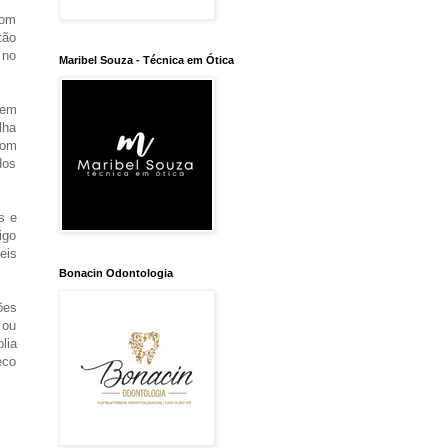
Com
tão
 no
Maribel Souza - Técnica em Ótica
gem
lha
com
dos
s e
igo
eis
Bonacin Odontologia
ões
 ou
lia
eco