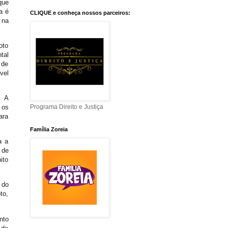
que
a é
CLIQUE e conheça nossos parceiros:
 na
oto
tal
 de
vel
. A
Programa Direito e Justiça
 os
ara
Família Zoreia
a a
 de
ito
 do
to,
nto