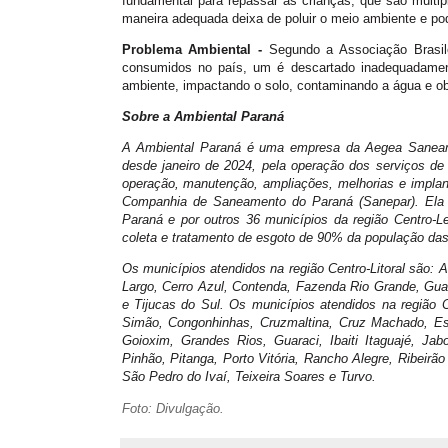
fundamental para repassar às crianças, que são multi
maneira adequada deixa de poluir o meio ambiente e pod
Problema Ambiental -
Segundo a Associação Brasilei
consumidos no país, um é descartado inadequadament
ambiente, impactando o solo, contaminando a água e obs
Sobre a Ambiental Paraná
A Ambiental Paraná é uma empresa da Aegea Saneamen
desde janeiro de 2024, pela operação dos serviços de 
operação, manutenção, ampliações, melhorias e implan
Companhia de Saneamento do Paraná (Sanepar). Ela é 
Paraná e por outros 36 municípios da região Centro-
coleta e tratamento de esgoto de 90% da população das
Os municípios atendidos na região Centro-Litoral são:
Largo, Cerro Azul, Contenda, Fazenda Rio Grande, Guar
e Tijucas do Sul. Os municípios atendidos na região C
Simão, Congonhinhas, Cruzmaltina, Cruz Machado, Esp
Goioxim, Grandes Rios, Guaraci, Ibaiti Itaguajé, Jab
Pinhão, Pitanga, Porto Vitória, Rancho Alegre, Ribeirã
São Pedro do Ivaí, Teixeira Soares e Turvo.
Foto: Divulgação.