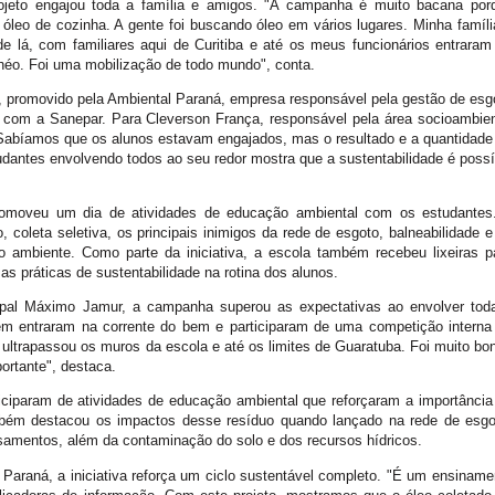
jeto engajou toda a família e amigos. "A campanha é muito bacana por
óleo de cozinha. A gente foi buscando óleo em vários lugares. Minha famíli
 lá, com familiares aqui de Curitiba e até os meus funcionários entraram
Théo. Foi uma mobilização de todo mundo", conta.
leo, promovido pela Ambiental Paraná, empresa responsável pela gestão de esg
 com a Sanepar. Para Cleverson França, responsável pela área socioambien
"Sabíamos que os alunos estavam engajados, mas o resultado e a quantidade
dantes envolvendo todos ao seu redor mostra que a sustentabilidade é possí
romoveu um dia de atividades de educação ambiental com os estudantes
 coleta seletiva, os principais inimigos da rede de esgoto, balneabilidade e
 ambiente. Como parte da iniciativa, a escola também recebeu lixeiras p
 as práticas de sustentabilidade na rotina dos alunos.
cipal Máximo Jamur, a campanha superou as expectativas ao envolver tod
ém entraram na corrente do bem e participaram de uma competição interna
 ultrapassou os muros da escola e até os limites de Guaratuba. Foi muito bon
rtante", destaca.
iciparam de atividades de educação ambiental que reforçaram a importância
mbém destacou os impactos desse resíduo quando lançado na rede de esgo
amentos, além da contaminação do solo e dos recursos hídricos.
l Paraná, a iniciativa reforça um ciclo sustentável completo. "É um ensiname