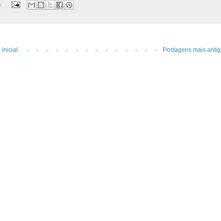
o:
inicial
Postagens mais antig