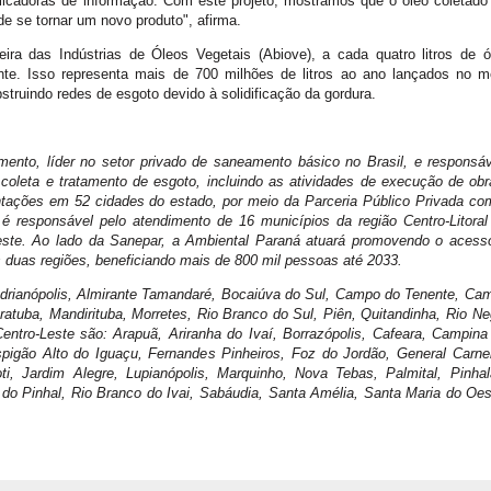
plicadoras de informação. Com este projeto, mostramos que o óleo coletado
e se tornar um novo produto", afirma.
ra das Indústrias de Óleos Vegetais (Abiove), a cada quatro litros de ó
e. Isso representa mais de 700 milhões de litros ao ano lançados no m
truindo redes de esgoto devido à solidificação da gordura.
to, líder no setor privado de saneamento básico no Brasil, e responsáv
coleta e tratamento de esgoto, incluindo as atividades de execução de obr
tações em 52 cidades do estado, por meio da Parceria Público Privada co
responsável pelo atendimento de 16 municípios da região Centro-Litoral
Leste. Ao lado da Sanepar, a Ambiental Paraná atuará promovendo o acess
 duas regiões, beneficiando mais de 800 mil pessoas até 2033.
 Adrianópolis, Almirante Tamandaré, Bocaiúva do Sul, Campo do Tenente, Ca
atuba, Mandirituba, Morretes, Rio Branco do Sul, Piên, Quitandinha, Rio Ne
entro-Leste são: Arapuã, Ariranha do Ivaí, Borrazópolis, Cafeara, Campina
igão Alto do Iguaçu, Fernandes Pinheiros, Foz do Jordão, General Carnei
oti, Jardim Alegre, Lupianópolis, Marquinho, Nova Tebas, Palmital, Pinhal
o do Pinhal, Rio Branco do Ivai, Sabáudia, Santa Amélia, Santa Maria do Oes