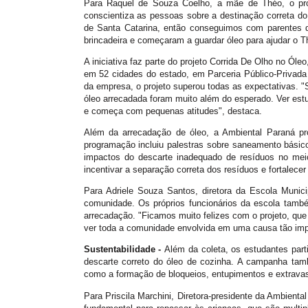
Para Raquel de Souza Coelho, a mãe de Théo, o pro
conscientiza as pessoas sobre a destinação correta do 
de Santa Catarina, então conseguimos com parentes de
brincadeira e começaram a guardar óleo para ajudar o 
A iniciativa faz parte do projeto Corrida De Olho no Ó
em 52 cidades do estado, em Parceria Público-Privada
da empresa, o projeto superou todas as expectativas. 
óleo arrecadada foram muito além do esperado. Ver estu
e começa com pequenas atitudes", destaca.
Além da arrecadação de óleo, a Ambiental Paraná p
programação incluiu palestras sobre saneamento básico,
impactos do descarte inadequado de resíduos no meio
incentivar a separação correta dos resíduos e fortalecer
Para Adriele Souza Santos, diretora da Escola Muni
comunidade. Os próprios funcionários da escola tamb
arrecadação. "Ficamos muito felizes com o projeto, que
ver toda a comunidade envolvida em uma causa tão impo
Sustentabilidade -
Além da coleta, os estudantes part
descarte correto do óleo de cozinha. A campanha ta
como a formação de bloqueios, entupimentos e extravas
Para Priscila Marchini, Diretora-presidente da Ambienta