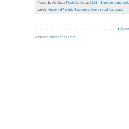
Posted by Ale Maya
Flash Curitiba
at
08:01
Nenhum comentári
Labels:
Ambiental Paraná
,
Guaratuba
,
óleo de cozinha
,
usado
Página 
Assinar:
Postagens (Atom)