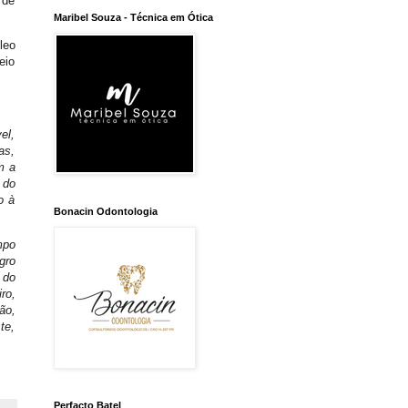
 de
Maribel Souza - Técnica em Ótica
leo
eio
el,
as,
m a
 do
o à
Bonacin Odontologia
mpo
gro
 do
ro,
ão,
te,
Perfacto Batel