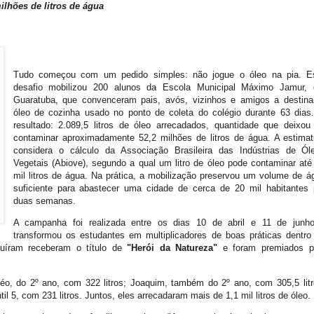
ilhões de litros de água
Tudo começou com um pedido simples: não jogue o óleo na pia. E
desafio mobilizou 200 alunos da Escola Municipal Máximo Jamur,
Guaratuba, que convenceram pais, avós, vizinhos e amigos a destina
óleo de cozinha usado no ponto de coleta do colégio durante 63 dias
resultado: 2.089,5 litros de óleo arrecadados, quantidade que deixou
contaminar aproximadamente 52,2 milhões de litros de água. A estimat
considera o cálculo da Associação Brasileira das Indústrias de Ól
Vegetais (Abiove), segundo a qual um litro de óleo pode contaminar até
mil litros de água. Na prática, a mobilização preservou um volume de á
suficiente para abastecer uma cidade de cerca de 20 mil habitantes 
duas semanas.
A campanha foi realizada entre os dias 10 de abril e 11 de junh
transformou os estudantes em multiplicadores de boas práticas dentro
uíram receberam o título de
"Herói da Natureza"
e foram premiados p
o, do 2º ano, com 322 litros; Joaquim, também do 2º ano, com 305,5 litr
til 5, com 231 litros. Juntos, eles arrecadaram mais de 1,1 mil litros de óleo.