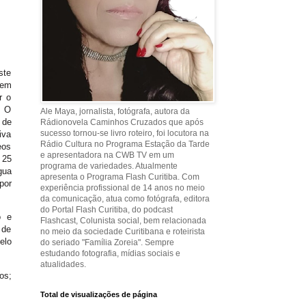
ste
 em
r o
. O
Ale Maya, jornalista, fotógrafa, autora da
 de
Rádionovela Caminhos Cruzados que após
sucesso tornou-se livro roteiro, foi locutora na
iva
Rádio Cultura no Programa Estação da Tarde
eos
e apresentadora na CWB TV em um
 25
programa de variedades. Atualmente
gua
apresenta o Programa Flash Curitiba. Com
por
experiência profissional de 14 anos no meio
da comunicação, atua como fotógrafa, editora
do Portal Flash Curitiba, do podcast
o e
Flashcast, Colunista social, bem relacionada
 de
no meio da sociedade Curitibana e roteirista
elo
do seriado "Família Zoreia". Sempre
estudando fotografia, mídias sociais e
atualidades.
os;
Total de visualizações de página