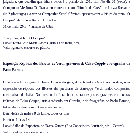
julgadora, que decidirá que leitura vencerá o prêmio de R$15 mil. No dia 31 (sexta), a
Companhia Metáfora Cia Teatral encenarem o texto "Túmulo de Cães", de Letízia Russo, e
dia 2 (domingo) é a vez da Companhia Serial Cômicos apresentarem a leitura do texto "O
Estupro", de Franca Rame e Dario Fo.
31 de maio, 20h - "Túmulo de Cães"
2 de junho, 20h - "O Estupro"
Local: Teatro José Maria Santos (Rua 13 de maio, 655)
Valor: gratuito e aberto ao público
Exposição Réplicas dos libretos de Verdi, gravuras de Celso Coppio e fotografias de
Paolo Barone
O Salão de Exposições do Teatro Guaíra abrigará, durante todo o Mia Cara Curitiba, uma
exposição de réplicas dos libretos das partituras de Giuseppe Verdi, maior compositor
nacionalista da Itália. No mesmo local também estarão expostas gravuras com temas
italianos de Celso Coppio, artista radicado em Curitiba, e de fotografias de Paolo Barone,
fotógrafo siciliano que retrata sua terra natal.
Data: de 25 de maio a 9 de junho, todos os dias
Horário: 10h às 18h
Local: Salão de Exposição do Teatro Guaíra (Rua Conselheiro Laurindo, s/n – Centro)
Valor: gratuito e aberto ao público