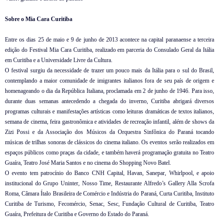
Sobre o Mia Cara Curitiba
Entre os dias 25 de maio e 9 de junho de 2013 acontece na capital paranaense a terceira
edição do Festival Mia Cara Curitiba, realizado em parceria do Consulado Geral da Itália
em Curitiba e a Universidade Livre da Cultura.
O festival surgiu da necessidade de trazer um pouco mais da Itália para o sul do Brasil,
contemplando a maior comunidade de imigrantes italianos fora de seu país de origem e
homenageando o dia da República Italiana, proclamada em 2 de junho de 1946. Para isso,
durante duas semanas antecedendo a chegada do inverno, Curitiba abrigará diversos
programas culturais e manifestações artísticas como leituras dramáticas de textos italianos,
semana de cinema, feira gastronômica e atividades de recreação infantil, além de shows da
Zizi Possi e da Associação dos Músicos da Orquestra Sinfônica do Paraná tocando
músicas de trilhas sonoras de clássicos do cinema italiano. Os eventos serão realizados em
espaços públicos como praças da cidade, e também haverá programação gratuita no Teatro
Guaíra, Teatro José Maria Santos e no cinema do Shopping Novo Batel.
O evento tem patrocínio do Banco CNH Capital, Havan, Sanepar, Whirlpool, e apoio
institucional do Grupo Uninter, Nosso Time, Restaurante Alfredo’s Gallery Alla Scrofa
Roma, Câmara Ítalo Brasileira de Comércio e Indústria do Paraná, Curta Curitiba, Instituto
Curitiba de Turismo, Fecomércio, Senac, Sesc, Fundação Cultural de Curitiba, Teatro
Guaíra, Prefeitura de Curitiba e Governo do Estado do Paraná.