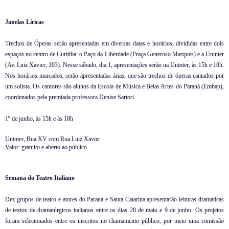
Janelas Líricas
Trechos de Óperas serão apresentadas em diversas datas e horários, divididas entre dois
espaços no centro de Curitiba: o Paço da Liberdade (Praça Generoso Marques) e a Uninter
(Av. Luiz Xavier, 103). Nesse sábado, dia 1, apresentações serão na Uninter, às 15h e 18h.
Nos horários marcados, serão apresentadas árias, que são trechos de óperas cantados por
um solista. Os cantores são alunos da Escola de Música e Belas Artes do Paraná (Embap),
coordenados pela premiada professora Denise Sartori.
1º de junho, às 15h e às 18h
Uninter, Rua XV com Rua Luiz Xavier
Valor: gratuito e aberto ao público
Semana do Teatro Italiano
Dez grupos de teatro e atores do Paraná e Santa Catarina apresentarão leituras dramáticas
de textos de dramatúrgicos italianos entre os dias 28 de maio e 9 de junho. Os projetos
foram selecionados entre os inscritos no chamamento público, por meio uma comissão