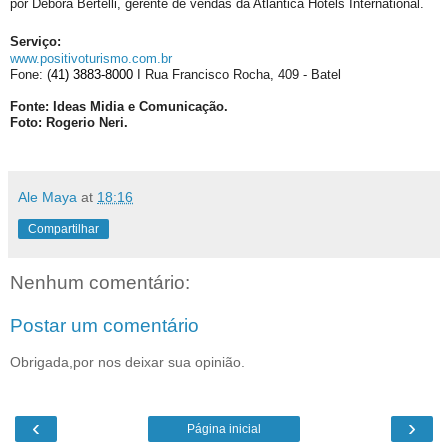
por
Débora Bertelli, gerente de vendas da Atlântica Hotels International.
Serviço:
www.positivoturismo.com.br
Fone:
(
41) 3883-8000
I
Rua Francisco Rocha, 409 - Batel
Fonte: Ideas Midia e Comunicação.
Foto: Rogerio Neri.
Ale Maya
at
18:16
Compartilhar
Nenhum comentário:
Postar um comentário
Obrigada,por nos deixar sua opinião.
‹
›
Página inicial