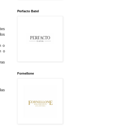
Perfacto Batel
tes
dos
m o
m o
ras
Fornellone
das