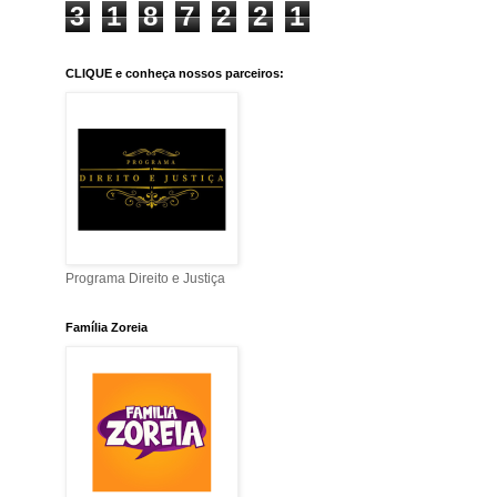
3
1
8
7
2
2
1
CLIQUE e conheça nossos parceiros:
Programa Direito e Justiça
Família Zoreia