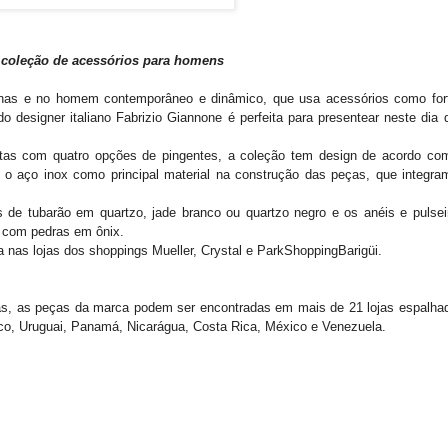
 coleção de acessórios para homens
omanas e no homem contemporâneo e dinâmico, que usa acessórios como for
o designer italiano Fabrizio Giannone é perfeita para presentear neste dia 
estas com quatro opções de pingentes, a coleção tem design de acordo co
o aço inox como principal material na construção das peças, que integra
 de tubarão em quartzo, jade branco ou quartzo negro e os anéis
e pulsei
 com pedras em ônix.
a nas lojas dos shoppings Mueller, Crystal e ParkShoppingBarigüi.
as, as peças da marca podem ser encontradas em mais de 21 lojas espalha
Rico, Uruguai, Panamá, Nicarágua, Costa Rica, México e Venezuela.