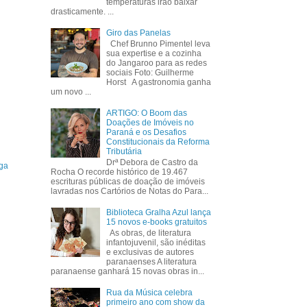
temperaturas irão baixar
drasticamente. ...
Giro das Panelas
Chef Brunno Pimentel leva
sua expertise e a cozinha
do Jangaroo para as redes
sociais Foto: Guilherme
Horst A gastronomia ganha
um novo ...
ARTIGO: O Boom das
Doações de Imóveis no
Paraná e os Desafios
Constitucionais da Reforma
Tributária
Drª Debora de Castro da
ga
Rocha O recorde histórico de 19.467
escrituras públicas de doação de imóveis
lavradas nos Cartórios de Notas do Para...
Biblioteca Gralha Azul lança
15 novos e-books gratuitos
As obras, de literatura
infantojuvenil, são inéditas
e exclusivas de autores
paranaenses A literatura
paranaense ganhará 15 novas obras in...
Rua da Música celebra
primeiro ano com show da