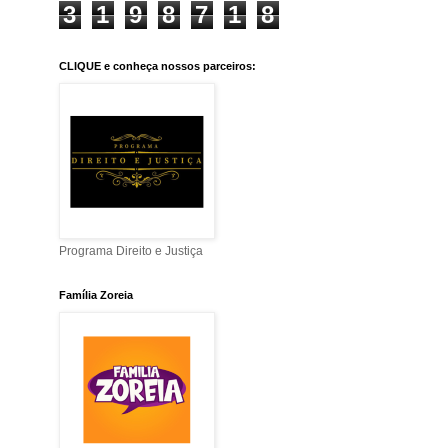
3
1
9
8
7
1
8
CLIQUE e conheça nossos parceiros:
Programa Direito e Justiça
Família Zoreia