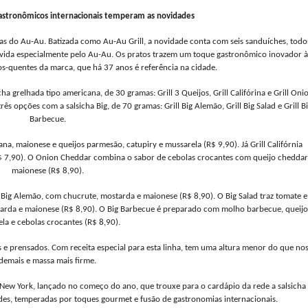
gastronômicos internacionais temperam as novidades
as do Au-Au. Batizada como Au-Au Grill, a novidade conta com seis sanduíches, todo
lvida especialmente pelo Au-Au. Os pratos trazem um toque gastronômico inovador à
os-quentes da marca, que há 37 anos é referência na cidade.
ha grelhada tipo americana, de 30 gramas: Grill 3 Queijos, Grill Califórina e Grill Oni
s opções com a salsicha Big, de 70 gramas: Grill Big Alemão, Grill Big Salad e Grill B
Barbecue.
ana, maionese e queijos parmesão, catupiry e mussarela (R$ 9,90). Já Grill Califórnia
$ 7,90). O Onion Cheddar combina o sabor de cebolas crocantes com queijo cheddar
maionese (R$ 8,90).
 Big Alemão, com chucrute, mostarda e maionese (R$ 8,90). O Big Salad traz tomate e
arda e maionese (R$ 8,90). O Big Barbecue é preparado com molho barbecue, queijo
la e cebolas crocantes (R$ 8,90).
os e prensados. Com receita especial para esta linha, tem uma altura menor do que no
demais e massa mais firme.
New York, lançado no começo do ano, que trouxe para o cardápio da rede a salsicha
ades, temperadas por toques gourmet e fusão de gastronomias internacionais.