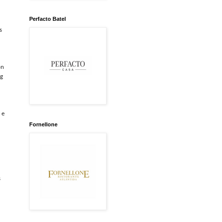
Perfacto Batel
s
on
ig
 e
Fornellone
s