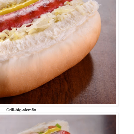
G
rill-big-alemão