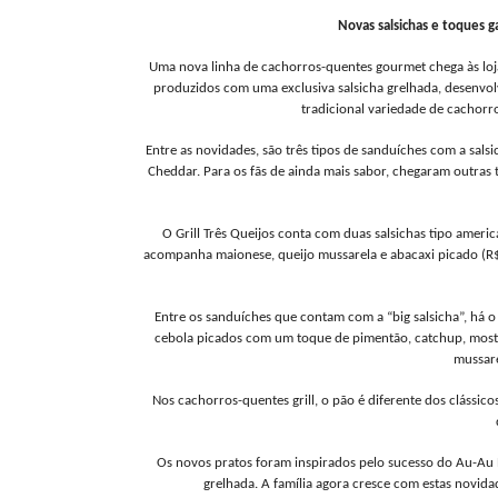
Novas salsichas e toques 
Uma nova linha de cachorros-quentes gourmet chega às loj
produzidos com uma exclusiva salsicha grelhada, desenvo
tradicional variedade de cachorr
Entre as novidades, são três tipos de sanduíches com a salsic
Cheddar. Para os fãs de ainda mais sabor, chegaram outras trê
O Grill Três Queijos conta com duas salsichas tipo americ
acompanha maionese, queijo mussarela e abacaxi picado (R
Entre os sanduíches que contam com a “big salsicha”, há o
cebola picados com um toque de pimentão, catchup, most
mussare
Nos cachorros-quentes grill, o pão é diferente dos clássic
Os novos pratos foram inspirados pelo sucesso do Au-Au 
grelhada. A família agora cresce com estas novid