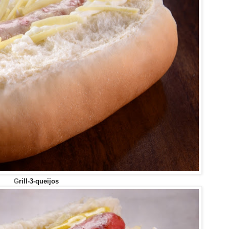
G
rill-3-queijos