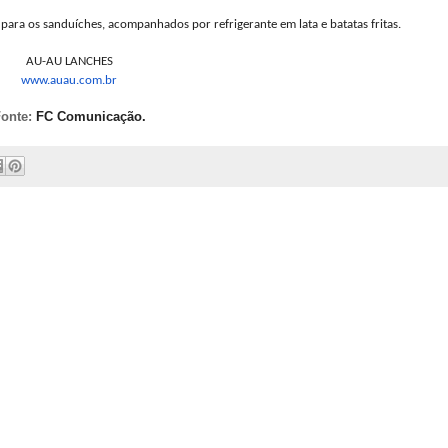
ra os sanduíches, acompanhados por refrigerante em lata e batatas fritas.
AU-AU LANCHES
www.auau.co
m.br
onte:
FC Comunicação.