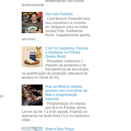
temperaturas irão baixar
drasticamente. ...
Giro das Panelas
Chef Brunno Pimentel leva
sua expertise e a cozinha
do Jangaroo para as redes
sociais Foto: Guilherme
Horst A gastronomia ganha
um novo ...
Com 53 medalhas, Paraná
é destaque no Prêmio
Queijo Brasil
Resultado evidencia o
impacto da pesquisa e da
transferência de tecnologia
na qualificação da produção artesanal de
queijos no Oeste do Pa...
Rua da Música celebra
primeiro ano com show da
Blitz e programação
ga
especial
Programação do espaço
que fica no Parque Jaime
Lerner vai de 7 a 9 de agosto. A banda se
apresenta na sexta-feira (7) e os ingressos
estão...
Boteco Boa Praça