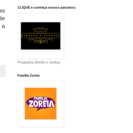
CLIQUE e conheça nossos parceiros:
as
de
 a
Programa Direito e Justiça
Família Zoreia