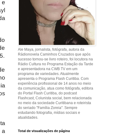
 e
yl
da
do
de
Ale Maya, jornalista, fotógrafa, autora da
Rádionovela Caminhos Cruzados que após
5.
sucesso tornou-se livro roteiro, foi locutora na
Rádio Cultura no Programa Estação da Tarde
de
e apresentadora na CWB TV em um
programa de variedades. Atualmente
no
apresenta o Programa Flash Curitiba. Com
experiência profissional de 14 anos no meio
ia
da comunicação, atua como fotógrafa, editora
os
do Portal Flash Curitiba, do podcast
Flashcast, Colunista social, bem relacionada
no meio da sociedade Curitibana e roteirista
do seriado "Família Zoreia". Sempre
estudando fotografia, mídias sociais e
atualidades.
ta
 a
Total de visualizações de página