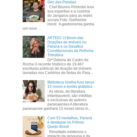
Giro das Panelas
Chef Brunno Pimentel leva
sua expertise e a cozinha
do Jangaroo para as redes
sociais Foto: Guilherme
Horst A gastronomia ganha
um novo ...
ARTIGO: O Boom das
Doações de Imóveis no
Paraná e os Desafios
Constitucionais da Reforma
Tributária
Drª Debora de Castro da
Rocha O recorde histórico de 19.467
escrituras públicas de doação de imóveis
lavradas nos Cartórios de Notas do Para...
Biblioteca Gralha Azul lança
15 novos e-books gratuitos
As obras, de literatura
infantojuvenil, são inéditas
e exclusivas de autores
paranaenses A literatura
paranaense ganhará 15 novas obras in...
Com 53 medalhas, Paraná
é destaque no Prêmio
Queijo Brasil
Resultado evidencia o
impacto da pesquisa e da