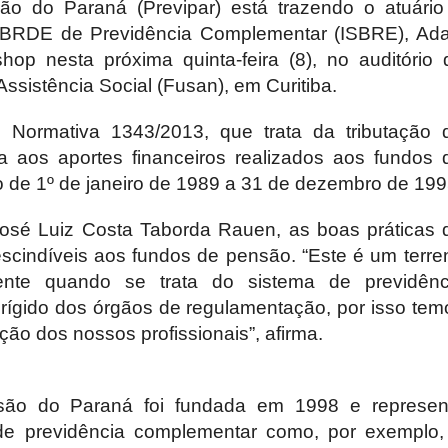
 do Paraná (Previpar) está trazendo o atuário
o BRDE de Previdência Complementar (ISBRE), Ada
op nesta próxima quinta-feira (8), no auditório 
sistência Social (Fusan), em Curitiba.
o Normativa 1343/2013, que trata da tributação 
 aos aportes financeiros realizados aos fundos 
 de 1º de janeiro de 1989 a 31 de dezembro de 199
José Luiz Costa Taborda Rauen, as boas práticas 
escindíveis aos fundos de pensão. “Este é um terre
ente quando se trata do sistema de previdênc
 rígido dos órgãos de regulamentação, por isso tem
ção dos nossos profissionais”, afirma.
ão do Paraná foi fundada em 1998 e represen
de previdência complementar como, por exemplo,