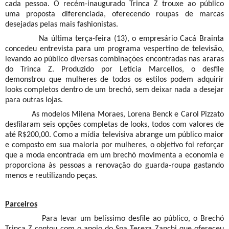
cada pessoa. O recém-inaugurado Trinca Z trouxe ao público
uma proposta diferenciada, oferecendo roupas de marcas
desejadas pelas mais fashionistas.
Na última terça-feira (13), o empresário Cacá Brainta
concedeu entrevista para um programa vespertino de televisão,
levando ao público diversas combinações encontradas nas araras
do Trinca Z. Produzido por Letícia Marcellos, o desfile
demonstrou que mulheres de todos os estilos podem adquirir
looks completos dentro de um brechó, sem deixar nada a desejar
para outras lojas.
As modelos Milena Moraes, Lorena Benck e Carol Pizzato
desfilaram seis opções completas de looks, todos com valores de
até R$200,00. Como a mídia televisiva abrange um público maior
e composto em sua maioria por mulheres, o objetivo foi reforçar
que a moda encontrada em um brechó movimenta a economia e
proporciona às pessoas a renovação do guarda-roupa gastando
menos e reutilizando peças.
Parceiros
Para levar um belíssimo desfile ao público, o Brechó
Trinca Z contou com o apoio do Spa Tereza Zanchi que ofereceu