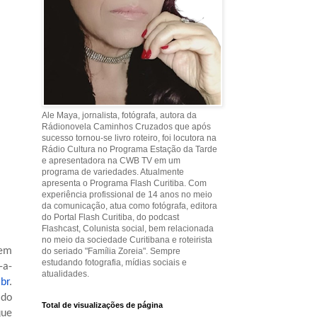
Ale Maya, jornalista, fotógrafa, autora da
Rádionovela Caminhos Cruzados que após
sucesso tornou-se livro roteiro, foi locutora na
Rádio Cultura no Programa Estação da Tarde
e apresentadora na CWB TV em um
programa de variedades. Atualmente
apresenta o Programa Flash Curitiba. Com
experiência profissional de 14 anos no meio
da comunicação, atua como fotógrafa, editora
do Portal Flash Curitiba, do podcast
Flashcast, Colunista social, bem relacionada
no meio da sociedade Curitibana e roteirista
 em
do seriado "Família Zoreia". Sempre
estudando fotografia, mídias sociais e
-a-
atualidades.
br
.
 do
Total de visualizações de página
que