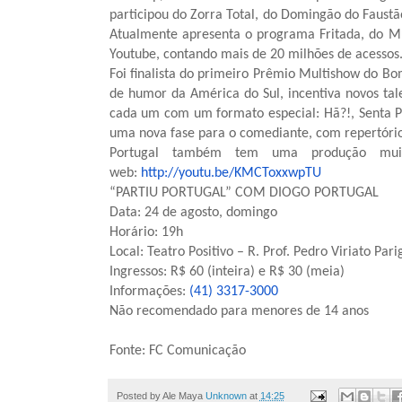
participou do Zorra Total, do Domingão do Faustã
Atualmente apresenta o programa Fritada, do M
Youtube, contando mais de 20 milhões de acessos
Foi finalista do primeiro Prêmio Multishow do B
de humor da América do Sul, incentiva novos tale
cada um com um formato especial: Hã?!, Senta Pra
uma nova fase para o comediante, com repertório 
Portugal também tem uma produção muit
web:
http://youtu.be/KMCToxxwpTU
“PARTIU PORTUGAL” COM DIOGO PORTUGAL
Data: 24 de agosto, domingo
Horário: 19h
Local: Teatro Positivo – R. Prof. Pedro Viriato P
Ingressos: R$ 60 (inteira) e R$ 30 (meia)
Informações:
(41) 3317-3000
Não recomendado para menores de 14 anos
Fonte: FC Comunicação
Posted by Ale Maya
Unknown
at
14:25