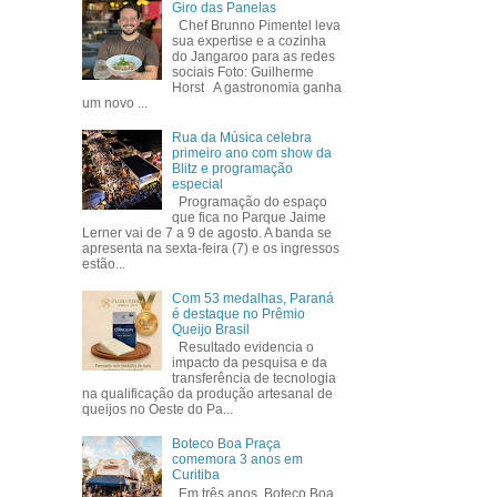
Giro das Panelas
Chef Brunno Pimentel leva
sua expertise e a cozinha
do Jangaroo para as redes
sociais Foto: Guilherme
Horst A gastronomia ganha
um novo ...
Rua da Música celebra
primeiro ano com show da
Blitz e programação
especial
Programação do espaço
que fica no Parque Jaime
Lerner vai de 7 a 9 de agosto. A banda se
apresenta na sexta-feira (7) e os ingressos
estão...
Com 53 medalhas, Paraná
é destaque no Prêmio
Queijo Brasil
Resultado evidencia o
impacto da pesquisa e da
transferência de tecnologia
na qualificação da produção artesanal de
queijos no Oeste do Pa...
Boteco Boa Praça
comemora 3 anos em
Curitiba
Em três anos, Boteco Boa