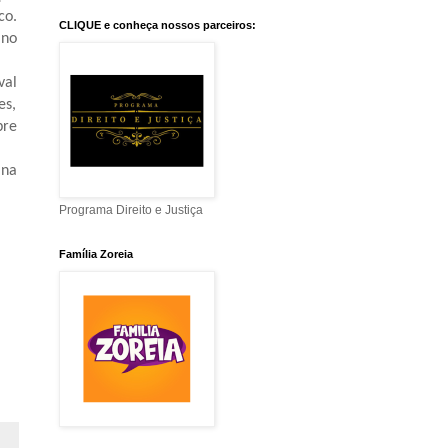
co.
CLIQUE e conheça nossos parceiros:
 no
val
es,
bre
na
Programa Direito e Justiça
Família Zoreia