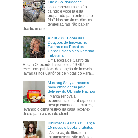
Frio e Solidariedade
As temperaturas estão
caindo e você já está
preparado para enfrentar o
frio? Nos próximos dias as
temperaturas irão baixar
drasticamente. ...
ARTIGO: O Boom das
Doações de Imóveis no
Paraná e os Desafios
Constitucionais da Reforma
Tributária
Drª Debora de Castro da
Rocha O recorde histórico de 19.467
escrituras públicas de doação de imóveis
lavradas nos Cartórios de Notas do Para...
Mustang Sally apresenta
nova embalagem para
delivery do Ultimate Nachos
Marca renova a
experiência de entrega com
design colorido e temático,
levando o clima festivo da casa Tex-Mex
direto para a casa do client...
Biblioteca Gralha Azul lança
15 novos e-books gratuitos
As obras, de literatura
infantojuvenil, são inéditas