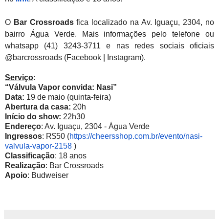
O
Bar
Crossroads
fica localizado na Av. Iguaçu, 2304, no
bairro Água Verde. Mais informações pelo telefone ou
whatsapp (41) 3243-3711 e nas redes sociais oficiais
@barcrossroads (Facebook | Instagram).
Serviço
:
“Válvula Vapor convida: Nasi”
Data:
19 de maio (quinta-feira)
Abertura da casa:
20h
Início do show:
22h30
Endereço
: Av. Iguaçu, 2304 - Água Verde
Ingressos
: R$50 (
https://cheersshop.com.br/
evento/nasi-
valvula-vapor-2158
)
Classificação
: 18 anos
Realização
: Bar Crossroads
Apoio
: Budweiser