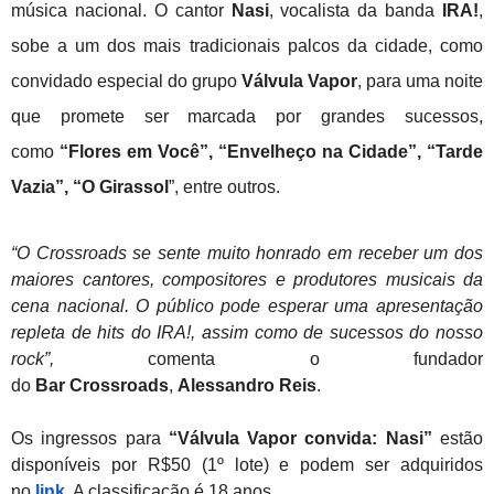
música nacional. O cantor
Nasi
, vocalista da banda
IRA!
,
sobe a um dos mais tradicionais palcos da cidade, como
convidado especial do grupo
Válvula Vapor
, para uma noite
que promete ser marcada por grandes sucessos,
como
“Flores em Você”, “Envelheço na Cidade”, “Tarde
Vazia”, “O Girassol
”, entre outros.
“O Crossroads se sente muito honrado em receber um dos
maiores cantores, compositores e produtores musicais da
cena nacional. O público pode esperar uma apresentação
repleta de hits do IRA!, assim como de sucessos do nosso
rock”,
comenta o fundador
do
Bar
Crossroads
,
Alessandro
Reis
.
Os ingressos para
“Válvula Vapor convida: Nasi”
estão
disponíveis por R$50 (1º lote) e podem ser adquiridos
no
link
. A classificação é 18 anos.