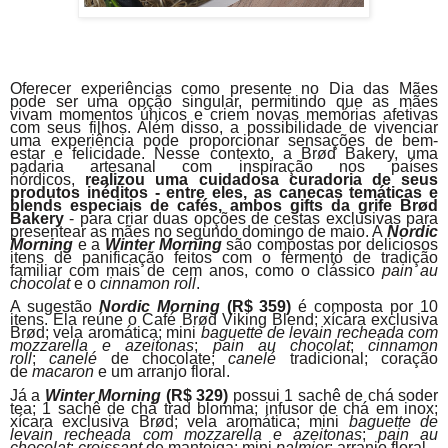
Oferecer experiências como presente no Dia das Mães
pode ser uma opção singular, permitindo que as mães
vivam momentos únicos e criem novas memórias afetivas
com seus filhos. Além disso, a possibilidade de vivenciar
uma experiência pode proporcionar sensações de bem-
estar e felicidade. Nesse contexto, a Brød Bakery, uma
padaria artesanal com inspiração nos países
nórdicos,
realizou uma cuidadosa curadoria de seus
produtos inéditos - entre eles, as
canecas temáticas e
blends especiais de cafés, ambos gifts da grife Brød
Bakery
- para criar duas opções de cestas exclusivas para
presentear as mães no segundo domingo de maio. A
Nordic
Morning
e a
Winter Morning
são compostas por deliciosos
itens de panificação feitos com o fermento de tradição
familiar com mais de cem anos, como o clássico
pain au
chocolat
e o
cinnamon roll
.
A sugestão
Nordic Morning
(R$ 359)
é composta por 10
itens. Ela reúne o Café Brød Viking Blend; xícara exclusiva
Brød; vela aromática; mini
baguette de levain recheada com
mozzarella e azeitonas
;
pain au chocolat
;
cinnamon
roll
;
canelé
de chocolate;
canelé
tradicional; coração
de
macaron
e um arranjo floral.
Já a
Winter Morning
(R$ 329)
possui 1 sachê de chá soder
tea; 1 sachê de chá trad blomma; infusor de chá em inox;
xícara exclusiva Brød; vela aromática; mini
baguette de
levain recheada com mozzarella e azeitonas
;
pain au
chocolat
;
croissant
de manteiga; mini
palmier
; arranjo floral.