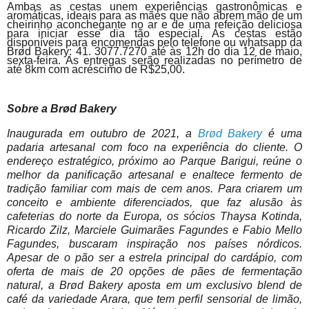
Ambas as cestas unem experiências gastronômicas e
aromáticas, ideais para as mães que não abrem mão de um
cheirinho aconchegante no ar e de uma refeição deliciosa
para iniciar esse dia tão especial.
As cestas estão
disponíveis para encomendas pelo telefone ou whatsapp da
Brød Bakery: 41. 3077.7270 até às 12h do dia 12 de maio,
sexta-feira. As entregas serão realizadas no perímetro de
até 8km com acréscimo de R$25,00.
Sobre a Brød
Bakery
Inaugurada em outubro de 2021, a
Brød
Bakery
é uma
padaria artesanal com foco na experiência do cliente. O
endereço estratégico, próximo ao Parque Barigui, reúne o
melhor da panificação artesanal e enaltece fermento de
tradição familiar com mais de cem anos. Para criarem um
conceito e ambiente diferenciados, que faz alusão às
cafeterias do norte da Europa, os sócios Thaysa Kotinda,
Ricardo Zilz, Marciele Guimarães Fagundes e Fabio Mello
Fagundes, buscaram inspiração nos países nórdicos.
Apesar de o pão ser a estrela principal do cardápio, com
oferta de mais de 20 opções de pães de fermentação
natural, a Brød
Bakery aposta em um exclusivo blend de
café da variedade Arara, que tem perfil sensorial de limão,