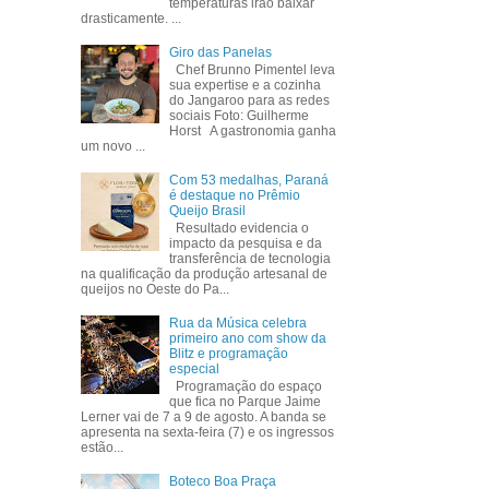
temperaturas irão baixar
drasticamente. ...
Giro das Panelas
Chef Brunno Pimentel leva
sua expertise e a cozinha
do Jangaroo para as redes
sociais Foto: Guilherme
Horst A gastronomia ganha
um novo ...
Com 53 medalhas, Paraná
é destaque no Prêmio
Queijo Brasil
Resultado evidencia o
impacto da pesquisa e da
transferência de tecnologia
na qualificação da produção artesanal de
queijos no Oeste do Pa...
Rua da Música celebra
primeiro ano com show da
Blitz e programação
especial
Programação do espaço
que fica no Parque Jaime
Lerner vai de 7 a 9 de agosto. A banda se
apresenta na sexta-feira (7) e os ingressos
estão...
Boteco Boa Praça