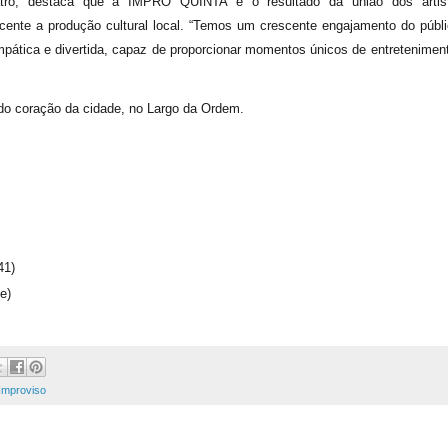
eatro, destaca que a IMPRO QUINTA é o resultado da união dos artis
cente a produção cultural local. “Temos um crescente engajamento do públi
pática e divertida, capaz de proporcionar momentos únicos de entreteniment
ado coração da cidade, no Largo da Ordem.
41)
e)
Improviso