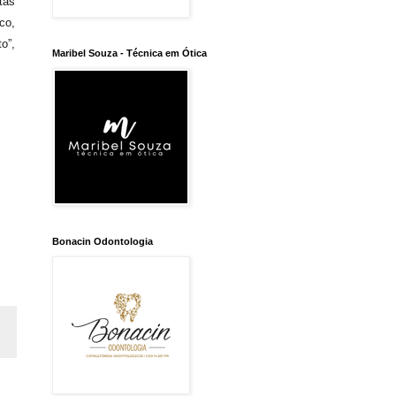
tas
co,
o”,
Maribel Souza - Técnica em Ótica
Bonacin Odontologia