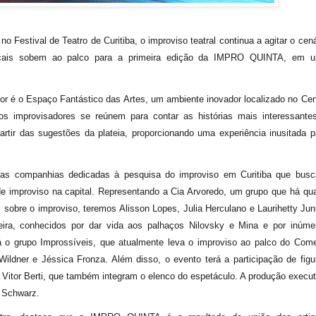
Festival de Teatro de Curitiba, o improviso teatral continua a agitar o cená
 locais sobem ao palco para a primeira edição da IMPRO QUINTA, em 
mor é o Espaço Fantástico das Artes, um ambiente inovador localizado no Cen
os improvisadores se reúnem para contar as histórias mais interessante
rtir das sugestões da plateia, proporcionando uma experiência inusitada p
rsas companhias dedicadas à pesquisa do improviso em Curitiba que bus
 de improviso na capital. Representando a Cia Arvoredo, um grupo que há qu
obre o improviso, teremos Alisson Lopes, Julia Herculano e Laurihetty Juni
xeira, conhecidos por dar vida aos palhaços Nilovsky e Mina e por inúme
á o grupo Improssíveis, que atualmente leva o improviso ao palco do Com
Wildner e Jéssica Fronza. Além disso, o evento terá a participação de figu
Vitor Berti, que também integram o elenco do espetáculo. A produção execut
a Schwarz.