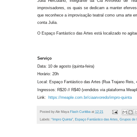
Julia Herculano, integrante da Cia Arvoredo de T
improvisadores, os quais se dedicam a manter eferves
que reconhece a improvisação teatral como uma arte em
conta Julia.
O Espaço Fantástico das Artes está localizado no agit
Serviço
Data: 10 de agosto (quinta-feira)
Horário: 20h
Local: Espaço Fantástico das Artes (Rua Trajano Reis, 
Ingressos: R$20 // R$40 (vendidos via plataforma Meapl
Link:
https://meaple.com.br/
ciaarvoredo/impro-quinta
Posted by Ale Maya
Flash Curitiba
at
12:21
Labels:
“Impro Quinta”
,
Espaço Fantástico das Artes
,
Grupos de 