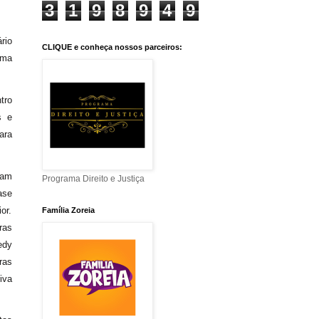
3
1
9
8
9
4
9
rio
CLIQUE e conheça nossos parceiros:
uma
tro
s e
ara
cam
Programa Direito e Justiça
ase
or.
Família Zoreia
ras
edy
ras
iva