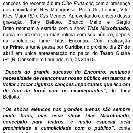
canções do recente álbum
Olho Furta-cor
, com a presença
dos convidados Ney Matogrosso, Preta Gil, Lenine, Vitor
Kley, Major RD e Cys Mendes. Aproveitando o ensejo dessa
gravação, Tony Belloto, Branco Mello e Sérgio
Britto retomam a estrada com o show
Titãs Microfonado
,
numa reaproximação mais íntima com seu público, depois
da apoteótica turnê Titãs Encontro. Com realização
da
Prime
, a turnê passa por
Curitiba
no próximo dia
27 de
abril
em única apresentação no palco do Teatro Guaira
(R:
(R: Conselheiro Laurindo, s/n) às
21h15
.
“Depois do grande sucesso do Encontro, sentimos
necessidade de reencontrar nosso público em teatros e
voltar a tocar algumas canções importantes que ficaram
de fora da turnê com os ex-integrantes”
, diz Tony
Bellotto.
“Os shows elétricos nas grandes arenas são sempre
muito bons, mas esse show Titãs Microfonado,
concebido para teatros, é muito especial pela
proximidade e cumplicidade com o público”
, conta