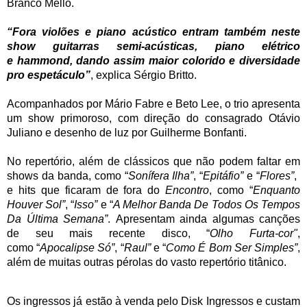
Branco Mello.
“Fora violões e piano acústico entram também neste
show guitarras semi-acústicas, piano elétrico
e hammond, dando assim maior colorido e diversidade
pro espetáculo”
, explica Sérgio Britto.
Acompanhados por Mário Fabre e Beto Lee, o trio apresenta
um show primoroso, com direção do consagrado Otávio
Juliano e desenho de luz por Guilherme Bonfanti.
No repertório, além de clássicos que não podem faltar em
shows da banda, como “
Sonífera Ilha”
, “
Epitáfio”
e “
Flores”
,
e hits que ficaram de fora do
Encontro
, como “
Enquanto
Houver Sol”
, “
Isso”
e “
A Melhor Banda De Todos Os Tempos
Da Última Semana”
. Apresentam ainda algumas canções
de seu mais recente disco, “
Olho Furta-cor"
,
como “
Apocalipse
Só”
, “
Raul”
e “
Como É Bom Ser Simples”
,
além de muitas outras pérolas do vasto repertório titânico.
Os ingressos já estão à venda pelo Disk Ingressos e custam