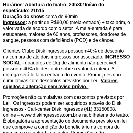
Horários: Abertura do teatro: 20h30/ Início do
espetáculo: 21h15
Duração do show:
cerca de 90min
Ingressos
:
a partir de R$80,00 (meia-entrada) + taxa adm, o
valor varia de acordo com o setor. A meia-entrada é para
estudantes, maiores de 60 anos, professores, doadores de
sangue, pessoas com deficiência (PCD) e de câncer.
Clientes Clube Disk Ingressos possuem40% de desconto
na compra de até dois ingressos por associado.
INGRESSO
SOCIAL
- doadores de 1kg de alimento não-perecível
possuem 40% de desconto sobre o valor da inteira. A
entrega será feita na entrada do evento. Promoções não
cumulativas com descontos previstos por Lei.
Valores
sujeitos a alteração sem aviso prévio.
Promoções não cumulativas com descontos previstos por
Lei. Os ingressos podem ser adquiridos através do Disk
Ingressos - Call-center Disk Ingressos (41) 33150808,
online – www.
diskingressos.com.br
e na bilheteria do teatro.
É obrigatória a apresentação de documento previsto em lei
que comprove a condição do beneficiário na compra do
ingresso e na entrada do teatro. Promoções não