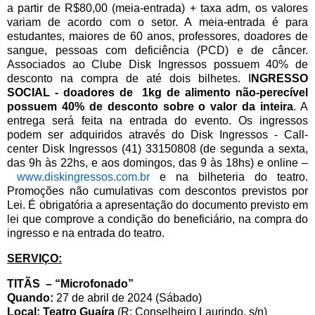
a partir de R$80,00 (meia-entrada) + taxa adm, os valores
variam de acordo com o setor. A meia-entrada é para
estudantes, maiores de 60 anos, professores, doadores de
sangue, pessoas com deficiência (PCD) e de câncer.
Associados ao Clube Disk Ingressos possuem 40% de
desconto na compra de até dois bilhetes. I
NGRESSO
SOCIAL - doadores de 1kg de alimento não-perecível
possuem 40% de desconto sobre o valor da inteira
. A
entrega será feita na entrada do evento. Os ingressos
podem ser adquiridos através do Disk Ingressos -
Call-
center Disk Ingressos (41) 33150808 (de segunda a sexta,
das 9h às 22hs, e aos domingos, das 9 às 18hs) e online –
www.diskingressos.com.br
e na bilheteria do teatro.
Promoções não cumulativas com descontos previstos por
Lei. É obrigatória a apresentação do documento previsto em
lei que comprove a condição do beneficiário, na compra do
ingresso e na entrada do teatro.
SERVIÇO:
TITÃS – “Microfonado”
Quando:
27 de abril de 2024 (Sábado)
Local:
Teatro Guaíra
(R: Conselheiro Laurindo, s/n)