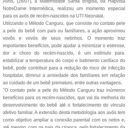
Avós, (26/07), a Maternidade Santa Brígida, da Hapvida
NotreDame Intermédica, realizou um momento especial
para os avós de recém-nascidos na UTI Neonatal.
Utilizando o Método Canguru, que consiste no contato pele
a pele do bebê com pais ou familiares, a ação aproximou
vovôs e vovós de seus netinhos. O momento traz
importantes benefícios, pode ajudar a minimizar o estresse,
dor e choro do recém-nascido, é um estímulo para
estabilizar a temperatura do corpo e batimento cardíaco do
bebê, pode contribuir para a redução do risco de infecção
hospitalar, diminui a ansiedade dos familiares em relação
ao cuidado de um bebê prematuro, entre outras vantagens.
"O contato pele a pele do Método Canguru traz inúmeros
benefícios para os recém-nascidos, que vai da melhoria do
desenvolvimento do bebê até o fortalecimento do vínculo
afetivo familiar. A extensão desta metodologia aos avós tem
como objetivo ampliar a conexão parental com os netos e,
até mesmo, com os pais da criança, pelo fortalecimento da