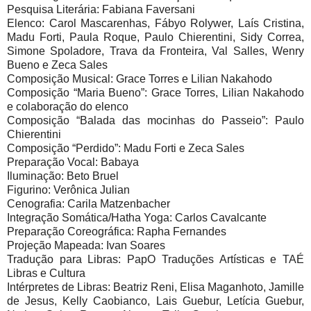
Pesquisa Literária: Fabiana Faversani
Elenco: Carol Mascarenhas, Fábyo Rolywer, Laís Cristina,
Madu Forti, Paula Roque, Paulo Chierentini, Sidy Correa,
Simone Spoladore, Trava da Fronteira, Val Salles, Wenry
Bueno e Zeca Sales
Composição Musical: Grace Torres e Lilian Nakahodo
Composição “Maria Bueno”: Grace Torres, Lilian Nakahodo
e colaboração do elenco
Composição “Balada das mocinhas do Passeio”: Paulo
Chierentini
Composição “Perdido”: Madu Forti e Zeca Sales
Preparação Vocal: Babaya
Iluminação: Beto Bruel
Figurino: Verônica Julian
Cenografia: Carila Matzenbacher
Integração Somática/Hatha Yoga: Carlos Cavalcante
Preparação Coreográfica: Rapha Fernandes
Projeção Mapeada: Ivan Soares
Tradução para Libras: PapO Traduções Artísticas e TAÉ
Libras e Cultura
Intérpretes de Libras: Beatriz Reni, Elisa Maganhoto, Jamille
de Jesus, Kelly Caobianco, Lais Guebur, Letícia Guebur,