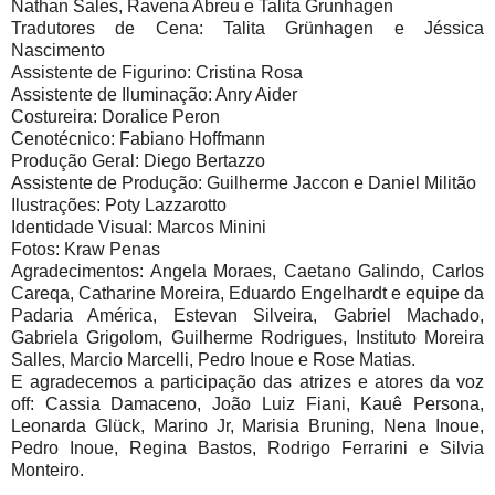
Nathan Sales, Ravena Abreu e Talita Grunhagen
Tradutores de Cena: Talita Grünhagen e Jéssica
Nascimento
Assistente de Figurino: Cristina Rosa
Assistente de Iluminação: Anry Aider
Costureira: Doralice Peron
Cenotécnico: Fabiano Hoffmann
Produção Geral: Diego Bertazzo
Assistente de Produção: Guilherme Jaccon e Daniel Militão
Ilustrações: Poty Lazzarotto
Identidade Visual: Marcos Minini
Fotos: Kraw Penas
Agradecimentos: Angela Moraes, Caetano Galindo, Carlos
Careqa, Catharine Moreira, Eduardo Engelhardt e equipe da
Padaria América, Estevan Silveira, Gabriel Machado,
Gabriela Grigolom, Guilherme Rodrigues, Instituto Moreira
Salles, Marcio Marcelli, Pedro Inoue e Rose Matias.
E agradecemos a participação das atrizes e atores da voz
off: Cassia Damaceno, João Luiz Fiani, Kauê Persona,
Leonarda Glück, Marino Jr, Marisia Bruning, Nena Inoue,
Pedro Inoue, Regina Bastos, Rodrigo Ferrarini e Silvia
Monteiro.