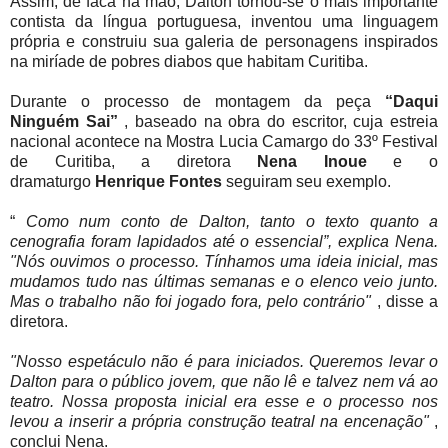
Assim, de faca na mão, Dalton tornou-se o mais importante
contista da língua portuguesa, inventou uma linguagem
própria e construiu sua galeria de personagens inspirados
na miríade de pobres diabos que habitam Curitiba.
Durante o processo de montagem da peça
“Daqui
Ninguém Sai”
, baseado na obra do escritor, cuja estreia
nacional acontece na Mostra Lucia Camargo do 33º Festival
de Curitiba, a diretora
Nena
Inoue
e o
dramaturgo
Henrique
Fontes
seguiram seu exemplo.
“
Como num conto de Dalton, tanto o texto quanto a
cenografia foram lapidados até o essencial”, explica Nena.
"Nós ouvimos o processo. Tínhamos uma ideia inicial, mas
mudamos tudo nas últimas semanas e o elenco veio junto.
Mas o trabalho não foi jogado fora, pelo contrário"
, disse a
diretora.
"Nosso espetáculo não é para iniciados. Queremos levar o
Dalton para o público jovem, que não lê e talvez nem vá ao
teatro. Nossa proposta inicial era esse e o processo nos
levou a inserir a própria construção teatral na encenação"
,
conclui Nena.