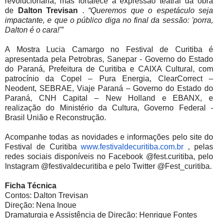
revolucionária, mas fortalece a expressão teatral da obra
de
Dalton Trevisan
.
“Queremos que o espetáculo seja
impactante, e que o público diga no final da sessão: 'porra,
Dalton é o cara!'”
A Mostra Lucia Camargo no Festival de Curitiba é
apresentada pela Petrobras, Sanepar - Governo do Estado
do Paraná, Prefeitura de Curitiba e CAIXA Cultural, com
patrocínio da Copel – Pura Energia, ClearCorrect –
Neodent, SEBRAE, Viaje Paraná – Governo do Estado do
Paraná, CNH Capital – New Holland e EBANX, e
realização do Ministério da Cultura, Governo Federal -
Brasil União e Reconstrução.
Acompanhe todas as novidades e informações pelo site do
Festival de Curitiba
www.festivaldecuritiba.com.br
, pelas
redes sociais disponíveis no Facebook @fest.curitiba, pelo
Instagram @festivaldecuritiba e pelo Twitter @Fest_curitiba.
Ficha Técnica
Contos: Dalton Trevisan
Direção: Nena Inoue
Dramaturgia e Assistência de Direção: Henrique Fontes