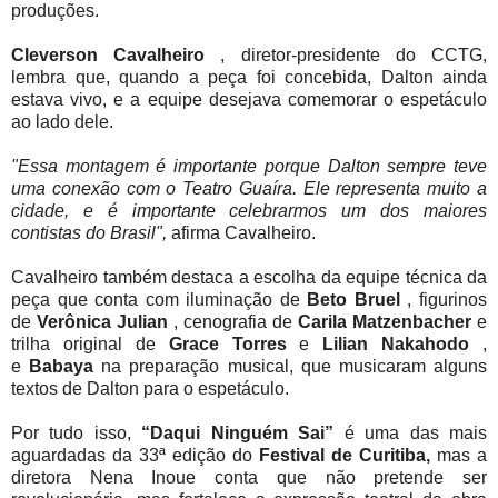
produções.
Cleverson
Cavalheiro
, diretor-presidente do CCTG,
lembra que, quando a peça foi concebida, Dalton ainda
estava vivo, e a equipe desejava comemorar o espetáculo
ao lado dele.
"Essa montagem é importante porque Dalton sempre teve
uma conexão com o Teatro Guaíra. Ele representa muito a
cidade, e é importante celebrarmos um dos maiores
contistas do Brasil",
afirma Cavalheiro.
Cavalheiro também destaca a escolha da equipe técnica da
peça que conta com iluminação de
Beto
Bruel
, figurinos
de
Verônica
Julian
, cenografia de
Carila
Matzenbacher
e
trilha original de
Grace
Torres
e
Lilian
Nakahodo
,
e
Babaya
na preparação musical, que musicaram alguns
textos de Dalton para o espetáculo.
Por tudo isso,
“Daqui Ninguém Sai”
é uma das mais
aguardadas da 33ª edição do
Festival de Curitiba,
mas a
diretora Nena Inoue conta que não pretende ser