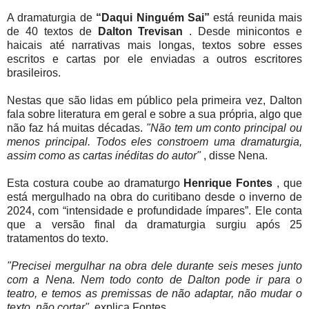
A dramaturgia de
“Daqui Ninguém Sai”
está reunida mais
de 40 textos de
Dalton
Trevisan
. Desde minicontos e
haicais até narrativas mais longas, textos sobre esses
escritos e cartas por ele enviadas a outros escritores
brasileiros.
Nestas que são lidas em público pela primeira vez, Dalton
fala sobre literatura em geral e sobre a sua própria, algo que
não faz há muitas décadas.
"Não tem um conto principal ou
menos principal. Todos eles constroem uma dramaturgia,
assim como as cartas inéditas do autor"
, disse Nena.
Esta costura coube ao dramaturgo
Henrique
Fontes
, que
está mergulhado na obra do curitibano desde o inverno de
2024, com “intensidade e profundidade ímpares”. Ele conta
que a versão final da dramaturgia surgiu após 25
tratamentos do texto.
"Precisei mergulhar na obra dele durante seis meses junto
com a Nena. Nem todo conto de Dalton pode ir para o
teatro, e temos as premissas de não adaptar, não mudar o
texto, não cortar",
explica Fontes.