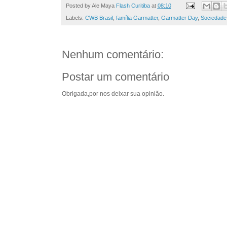
Posted by Ale Maya
Flash Curitiba
at
08:10
Labels:
CWB Brasil
,
família Garmatter
,
Garmatter Day
,
Sociedade
Nenhum comentário:
Postar um comentário
Obrigada,por nos deixar sua opinião.