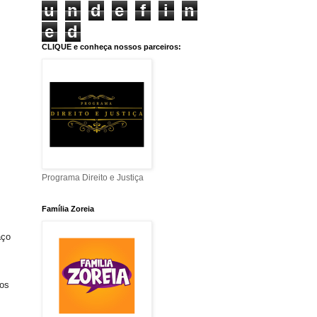
u
n
d
e
f
i
n
e
d
CLIQUE e conheça nossos parceiros:
Programa Direito e Justiça
Família Zoreia
aço
 os