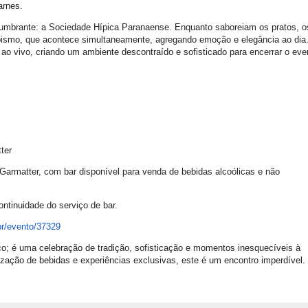
arnes.
lumbrante: a Sociedade Hípica Paranaense. Enquanto saboreiam os pratos, o
smo, que acontece simultaneamente, agregando emoção e elegância ao dia
o vivo, criando um ambiente descontraído e sofisticado para encerrar o eve
ter
Garmatter, com bar disponível para venda de bebidas alcoólicas e não
ntinuidade do serviço de bar.
r/
evento/37329
; é uma celebração de tradição, sofisticação e momentos inesquecíveis à
ção de bebidas e experiências exclusivas, este é um encontro imperdível.