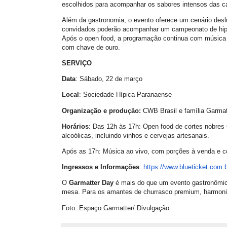
escolhidos para acompanhar os sabores intensos das c
Além da gastronomia, o evento oferece um cenário des
convidados poderão acompanhar um campeonato de hipi
Após o open food, a programação continua com música a
com chave de ouro.
SERVIÇO
Data
: Sábado, 22 de março
Local
: Sociedade Hípica Paranaense
Organização e produção:
CWB Brasil e família Garmat
Horários
: Das 12h às 17h: Open food de cortes nobres 
alcoólicas, incluindo vinhos e cervejas artesanais.
Após as 17h: Música ao vivo, com porções à venda e co
Ingressos e Informações
:
https://www.blueticket.com.b
O
Garmatter Day
é mais do que um evento gastronômico
mesa. Para os amantes de churrasco premium, harmoniza
Foto: Espaço Garmatter/ Divulgação