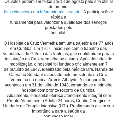
Os votos podem ser feitos até 18 de agosto pelo site oficial
do prêmio:
https://topview.com.br/premio-
mais-saude/
. A participação é
rápida e
fundamental para valorizar a qualidade dos serviços
prestados pelo
hospital.
O Hospital da Cruz Vermelha tem uma trajetória de 77 anos
em Curitiba. Em 1917, iniciou-se com o trabalho das
voluntárias do Grêmio das Violetas, que contribuíram para a
instalação da Cruz Vermelha no estado. Após décadas de
mobilização, o hospital foi fundado oficialmente em 7
de outubro de 1947, idealizado pela médica Dra. Nanna de
Carvalho Söndahl e apoiado pelo presidente da Cruz
Vermelha na época, Aramis Athayde. A inauguração
aconteceu em 31 de julho de 1948, tornando-se o primeiro
hospital com pronto-socorro de Curitiba.
Atualmente, o hospital oferece atendimento integral com
Pronto
Atendimento Adulto 24 horas, Centro Cirúrgico e
Unidade de Terapia
Intensiva (UTI). Reafirmando assim sua
importância para a saúde da
população local.