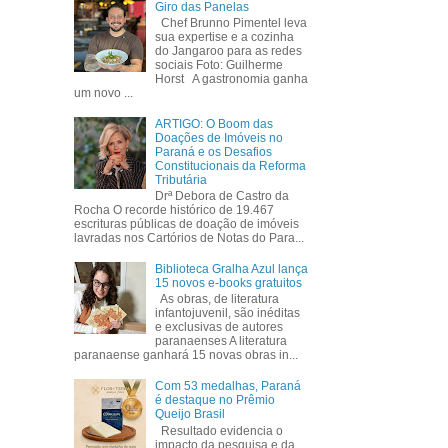
Giro das Panelas
Chef Brunno Pimentel leva
sua expertise e a cozinha
do Jangaroo para as redes
sociais Foto: Guilherme
Horst A gastronomia ganha
um novo ...
ARTIGO: O Boom das
Doações de Imóveis no
Paraná e os Desafios
Constitucionais da Reforma
Tributária
Drª Debora de Castro da
Rocha O recorde histórico de 19.467
escrituras públicas de doação de imóveis
lavradas nos Cartórios de Notas do Para...
Biblioteca Gralha Azul lança
15 novos e-books gratuitos
As obras, de literatura
infantojuvenil, são inéditas
e exclusivas de autores
paranaenses A literatura
paranaense ganhará 15 novas obras in...
Com 53 medalhas, Paraná
é destaque no Prêmio
Queijo Brasil
Resultado evidencia o
impacto da pesquisa e da