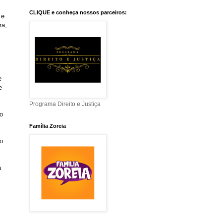
CLIQUE e conheça nossos parceiros:
 e
ra,
e
e
Programa Direito e Justiça
o
Família Zoreia
o
a