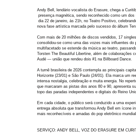
Andy Bell, lendário vocalista do Erasure, chega a Curit
presença magnética, sendo reconhecido como um dos ma
dia 22 de janeiro, às 21h, no Teatro Positivo, celebrand
nova fase artística marcada pelo sucesso do álbum Ten 
Com mais de 20 milhões de discos vendidos, 17 singles 
consolidou-se como uma das vozes mais influentes do 
multifacetado se estende da música ao teatro, passan
Torsten The Beautiful Libertine, além de colaborações 
Audé — união que rendeu dois #1 na Billboard Dance.
A turnê brasileira de 2026 contempla as principais capitai
Horizonte (23/01) e São Paulo (24/01). Ela marca um re
intensa nostalgia, celebração e muita energia. No reper
que marcaram as pistas dos anos 80 e 90, apresenta su
topo das paradas independentes e digitais do Reino Uni
Em cada cidade, o público será conduzido a uma experiê
entrega absoluta que transformou Andy Bell em ícone i
mais reconhecíveis e amadas do pop eletrônico mundial
SERVIÇO: ANDY BELL, VOZ DO ERASURE EM CURI