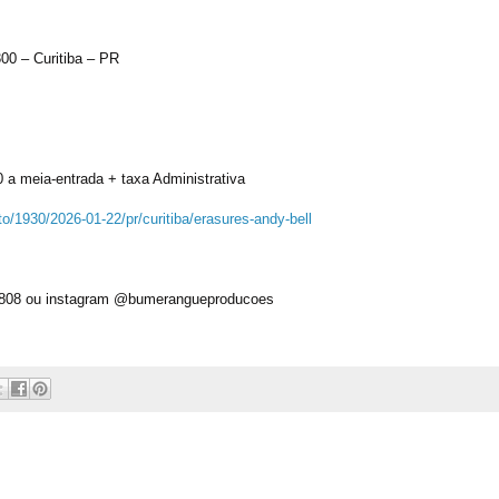
00 – Curitiba – PR
 a meia-entrada + taxa Administrativa
to/
1930/2026-01-22/pr/curitiba/
erasures-andy-bell
-0808 ou instagram @bumerangueproducoes