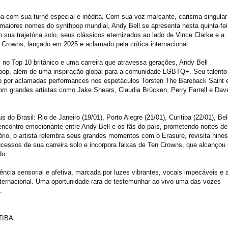
iba com sua turnê especial e inédita. Com sua voz marcante, carisma singular
iores nomes do synthpop mundial, Andy Bell se apresenta nesta quinta-fei
o sua trajetória solo, seus clássicos eternizados ao lado de Vince Clarke e a
Crowns, lançado em 2025 e aclamado pela crítica internacional.
no Top 10 britânico e uma carreira que atravessa gerações, Andy Bell
pop, além de uma inspiração global para a comunidade LGBTQ+. Seu talento
do por aclamadas performances nos espetáculos Torsten The Bareback Saint 
com grandes artistas como Jake Shears, Claudia Brücken, Perry Farrell e Dav
s do Brasil: Rio de Janeiro (19/01), Porto Alegre (21/01), Curitiba (22/01), Bel
encontro emocionante entre Andy Bell e os fãs do país, prometendo noites de
tório, o artista relembra seus grandes momentos com o Erasure, revisita hinos
cessos de sua carreira solo e incorpora faixas de Ten Crowns, que alcançou 
do.
ncia sensorial e afetiva, marcada por luzes vibrantes, vocais impecáveis e 
nternacional. Uma oportunidade rara de testemunhar ao vivo uma das vozes
.
TIBA