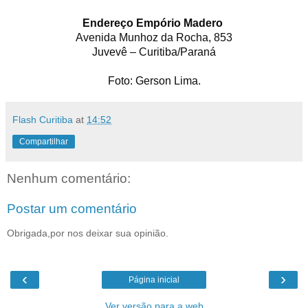
Endereço Empório Madero
Avenida Munhoz da Rocha, 853
Juvevê – Curitiba/Paraná
Foto: Gerson Lima.
Flash Curitiba
at
14:52
Compartilhar
Nenhum comentário:
Postar um comentário
Obrigada,por nos deixar sua opinião.
‹
›
Página inicial
Ver versão para a web