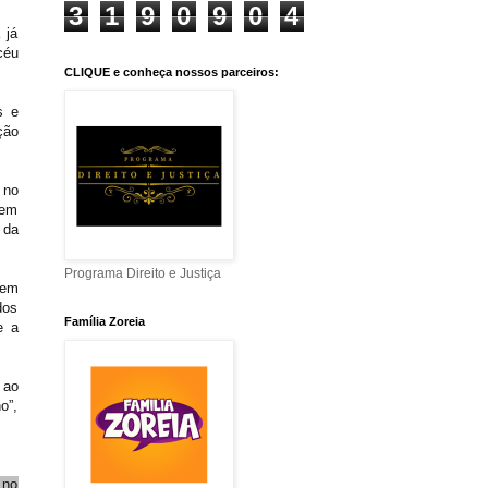
3
1
9
0
9
0
4
 já
céu
CLIQUE e conheça nossos parceiros:
s e
ção
 no
uem
 da
Programa Direito e Justiça
uem
dos
Família Zoreia
e a
 ao
o”,
 no