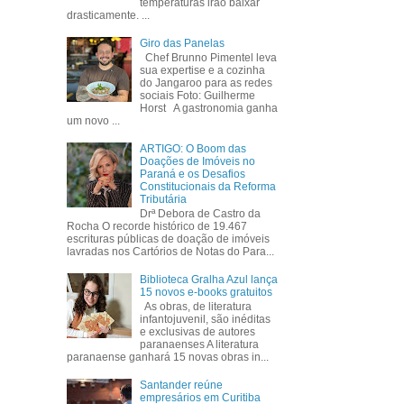
temperaturas irão baixar
drasticamente. ...
Giro das Panelas
Chef Brunno Pimentel leva
sua expertise e a cozinha
do Jangaroo para as redes
sociais Foto: Guilherme
Horst A gastronomia ganha
um novo ...
ARTIGO: O Boom das
Doações de Imóveis no
Paraná e os Desafios
Constitucionais da Reforma
Tributária
Drª Debora de Castro da
Rocha O recorde histórico de 19.467
escrituras públicas de doação de imóveis
lavradas nos Cartórios de Notas do Para...
Biblioteca Gralha Azul lança
15 novos e-books gratuitos
As obras, de literatura
infantojuvenil, são inéditas
e exclusivas de autores
paranaenses A literatura
paranaense ganhará 15 novas obras in...
Santander reúne
empresários em Curitiba