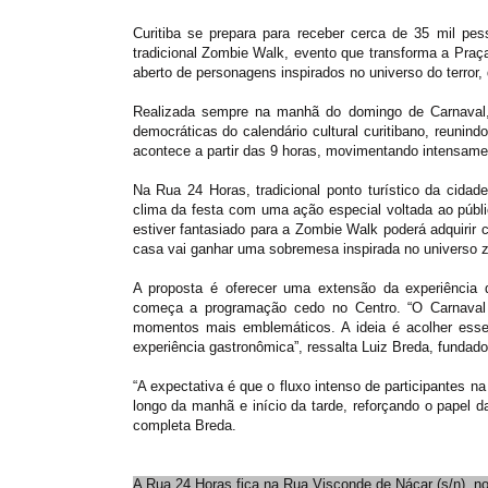
Curitiba se prepara para receber cerca de 35 mil pes
tradicional Zombie Walk, evento que transforma a Pra
aberto de personagens inspirados no universo do terror,
Realizada sempre na manhã do domingo de Carnaval,
democráticas do calendário cultural curitibano, reunind
acontece a partir das 9 horas, movimentando intensame
Na Rua 24 Horas, tradicional ponto turístico da cidad
clima da festa com uma ação especial voltada ao públ
estiver fantasiado para a Zombie Walk poderá adquirir
casa vai ganhar uma sobremesa inspirada no universo 
A proposta é oferecer uma extensão da experiência
começa a programação cedo no Centro. “O Carnaval 
momentos mais emblemáticos. A ideia é acolher esse 
experiência gastronômica”, ressalta Luiz Breda, fundado
“A expectativa é que o fluxo intenso de participantes
longo da manhã e início da tarde, reforçando o papel da
completa Breda.
A Rua 24 Horas fica na Rua Visconde de Nácar (s/n), no 