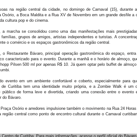
soas na região central da cidade, no domingo de Carnaval (15), durante a
ça Osório, a Boca Maldita e a Rua XV de Novembro em um grande desfile a 
 da cultura pop e do cinema.
 a marcha se consolidou como uma das manifestações mais prestigiada
o famílias, grupos de amigos, artistas independentes e turistas. A concentra
nte o comércio e os espaços gastronômicos da região central.
e, o Restaurante Bávaro, principal operação gastronômica do espaço, entra
ico caracterizado para o evento. Durante a manhã e o horário de almoço, q
 chopp Pilsen 500 ml por apenas R$ 10. Já quem optar pelo buffet de almoço
zumbi.
 do evento em um ambiente confortável e coberto, especialmente para q
de Curitiba tem uma identidade muito própria, e a Zombie Walk é um 
público de forma leve e divertida, criando uma conexão entre o evento 
r do Bávaro.
 na Praça Osório e arredores impulsione também o movimento na Rua 24 Horas
 região central como ponto de encontro cultural durante o Carnaval curitiban
Centro de Curitiba. Para mais informações, acesse o perfil oficial do Bávaro