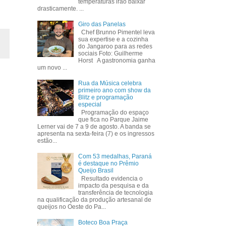
temperaturas irão baixar
drasticamente. ...
Giro das Panelas
Chef Brunno Pimentel leva
sua expertise e a cozinha
do Jangaroo para as redes
sociais Foto: Guilherme
Horst A gastronomia ganha
um novo ...
Rua da Música celebra
primeiro ano com show da
Blitz e programação
especial
Programação do espaço
que fica no Parque Jaime
Lerner vai de 7 a 9 de agosto. A banda se
apresenta na sexta-feira (7) e os ingressos
estão...
Com 53 medalhas, Paraná
é destaque no Prêmio
Queijo Brasil
Resultado evidencia o
impacto da pesquisa e da
transferência de tecnologia
na qualificação da produção artesanal de
queijos no Oeste do Pa...
Boteco Boa Praça