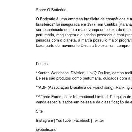
Sobre O Boticário
O Boticário é uma empresa brasileira de cosméticos e m
brasileiros* foi inaugurada em 1977, em Curitiba (Paran
ser reconhecido como a maior varejo de beleza do mund
perfumaria, maquiagem e cuidados pessoais e está pre
pessoas com o planeta, a marca possui o maior programa
fazer parte do movimento Diversa Beleza - um compromi
Fontes:
*Kantar, Worldpanel Division, LinkQ On-line, campo rea
Beleza são produtos como perfumaria, cuidados com a
**ABF (Associação Brasileira de Franchising). Ranking 
***Fonte Euromonitor International Limited, Pesquisa de
venda especializados em beleza e da classificação de e
Site
Instagram | YouTube | Facebook | Twitter
@oboticario