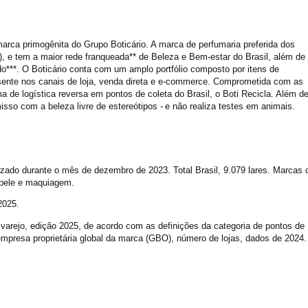
arca primogênita do Grupo Boticário. A marca de perfumaria preferida dos
á), e tem a maior rede franqueada** de Beleza e Bem-estar do Brasil, além de
o***. O Boticário conta com um amplo portfólio composto por itens de
sente nos canais de loja, venda direta e e-commerce. Comprometida com as
 de logística reversa em pontos de coleta do Brasil, o Boti Recicla. Além d
sso com a beleza livre de estereótipos - e não realiza testes em animais.
lizado durante o mês de dezembro de 2023. Total Brasil, 9.079 lares. Marcas 
 pele e maquiagem.
2025.
 varejo, edição 2025, de acordo com as definições da categoria de pontos de
mpresa proprietária global da marca (GBO), número de lojas, dados de 2024.