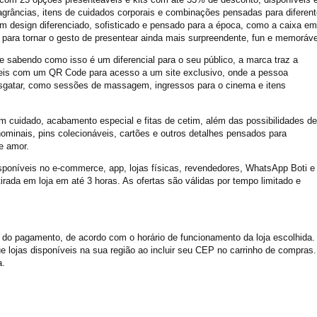
agrâncias, itens de cuidados corporais e combinações pensadas para diferen
m design diferenciado, sofisticado e pensado para a época, como a caixa em
a para tornar o gesto de presentear ainda mais surpreendente, fun e memoráve
e sabendo como isso é um diferencial para o seu público, a marca traz a
eis com um QR Code para acesso a um site exclusivo, onde a pessoa
esgatar, como sessões de massagem, ingressos para o cinema e itens
m cuidado, acabamento especial e fitas de cetim, além das possibilidades de
nominais, pins colecionáveis, cartões e outros detalhes pensados para
e amor.
sponíveis no e-commerce, app, lojas físicas, revendedores, WhatsApp Boti e
rada em loja em até 3 horas. As ofertas são válidas por tempo limitado e
 do pagamento, de acordo com o horário de funcionamento da loja escolhida.
ue lojas disponíveis na sua região ao incluir seu CEP no carrinho de compras.
a.