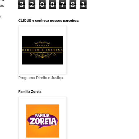
3
2
0
0
7
8
1
tes
l.
CLIQUE e conheça nossos parceiros:
Programa Direito e Justiça
Família Zoreia