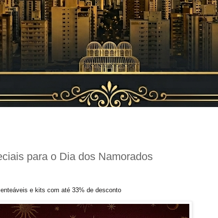
eciais para o Dia dos Namorados
enteáveis e kits com até 33% de desconto