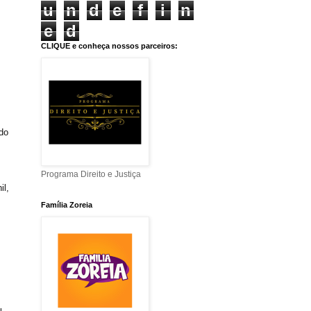
u
n
d
e
f
i
n
e
d
CLIQUE e conheça nossos parceiros:
do
Programa Direito e Justiça
il,
Família Zoreia