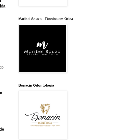
l
ida
Maribel Souza - Técnica em Ótica
s
CD
Bonacin Odontologia
ir
 de