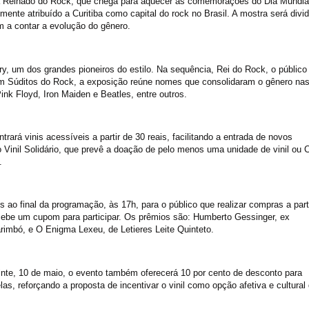
a Reinado do Rock, que chega para aquecer as comemorações do Dia Mundia
emente atribuído a Curitiba como capital do rock no Brasil. A mostra será divid
m a contar a evolução do gênero.
ry, um dos grandes pioneiros do estilo. Na sequência, Rei do Rock, o público
á em Súditos do Rock, a exposição reúne nomes que consolidaram o gênero na
nk Floyd, Iron Maiden e Beatles, entre outros.
rará vinis acessíveis a partir de 30 reais, facilitando a entrada de novos
 o Vinil Solidário, que prevê a doação de pelo menos uma unidade de vinil ou 
.
ao final da programação, às 17h, para o público que realizar compras a part
ecebe um cupom para participar. Os prêmios são: Humberto Gessinger, ex
rimbó, e O Enigma Lexeu, de Letieres Leite Quinteto.
nte, 10 de maio, o evento também oferecerá 10 por cento de desconto para
, reforçando a proposta de incentivar o vinil como opção afetiva e cultural