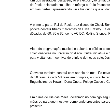
Um dos destaques desta edição é a exposição temátic
do Rock, celebrado em julho, e reforça o título frequent
em três partes, apresentando vinis históricos que ajuda
A primeira parte, Pai do Rock, traz discos de Chuck Ber
poderá conferir títulos marcantes de Elvis Presley. J
décadas de 60, 70 e 80, como AC DC, Rolling Stones, Pi
Além da programação musical e cultural, o público encont
colecionadores no universo do disco. Outra iniciativa é
para visitantes, incentivando o início de novas coleções
O evento também contará com sorteio de três LPs novos 
de 50 reais. A cada 50 reais em compras, o visitante r
Engenheiros do Hawaii, Dona Onete, Feitiço Caboclo Ca
Em clima de Dia das Mães, celebrado no domingo segui
mães ou para quem estiver comprando presentes para elas
presente.