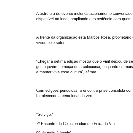
A estrutura do evento inclui estacionamento conveniado
disponível no local, ampliando a experiência para quem 
À frente da organização está Marcos Rosa, proprietári
vivido pelo setor:
“Chegar à sétima edição mostra que o vinil deixou de s
gente jovem começando a colecionar, enquanto os mais
e manter viva essa cultura”, afirma.
Com edições periódicas, o encontro já se consolida com
fortalecendo a cena local do vinil.
*Serviço:*
7º Encontro de Colecionadores e Feira do Vinil
09 de maio (sábado)