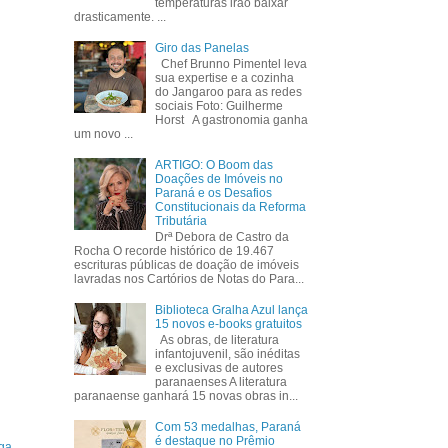
temperaturas irão baixar
drasticamente. ...
Giro das Panelas
Chef Brunno Pimentel leva
sua expertise e a cozinha
do Jangaroo para as redes
sociais Foto: Guilherme
Horst A gastronomia ganha
um novo ...
ARTIGO: O Boom das
Doações de Imóveis no
Paraná e os Desafios
Constitucionais da Reforma
Tributária
Drª Debora de Castro da
Rocha O recorde histórico de 19.467
escrituras públicas de doação de imóveis
lavradas nos Cartórios de Notas do Para...
Biblioteca Gralha Azul lança
15 novos e-books gratuitos
As obras, de literatura
infantojuvenil, são inéditas
e exclusivas de autores
paranaenses A literatura
paranaense ganhará 15 novas obras in...
Com 53 medalhas, Paraná
é destaque no Prêmio
ga