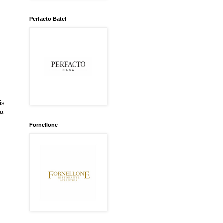
Perfacto Batel
is
ca
Fornellone