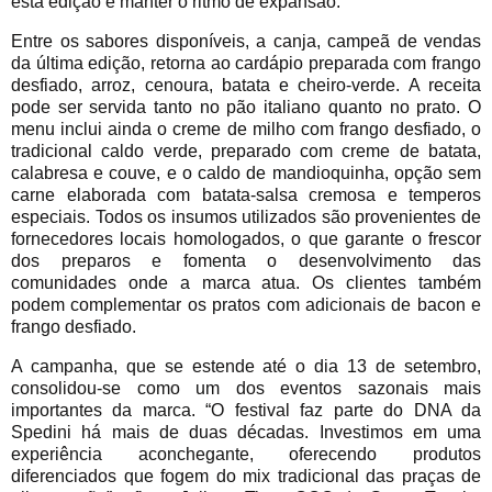
esta edição é manter o ritmo de expansão.
Entre os sabores disponíveis, a canja, campeã de vendas
da última edição, retorna ao cardápio preparada com frango
desfiado, arroz, cenoura, batata e cheiro-verde. A receita
pode ser servida tanto no pão italiano quanto no prato. O
menu inclui ainda o creme de milho com frango desfiado, o
tradicional caldo verde, preparado com creme de batata,
calabresa e couve, e o caldo de mandioquinha, opção sem
carne elaborada com batata-salsa cremosa e temperos
especiais. Todos os insumos utilizados são provenientes de
fornecedores locais homologados, o que garante o frescor
dos preparos e fomenta o desenvolvimento das
comunidades onde a marca atua. Os clientes também
podem complementar os pratos com adicionais de bacon e
frango desfiado.
A campanha, que se estende até o dia 13 de setembro,
consolidou-se como um dos eventos sazonais mais
importantes da marca. “O festival faz parte do DNA da
Spedini há mais de duas décadas. Investimos em uma
experiência aconchegante, oferecendo produtos
diferenciados que fogem do mix tradicional das praças de