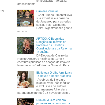
temperaturas irão baixar
drasticamente. ...
nto
Giro das Panelas
Chef Brunno Pimentel leva
sua expertise e a cozinha
do Jangaroo para as redes
sociais Foto: Guilherme
Horst A gastronomia ganha
um novo ...
ARTIGO: O Boom das
Doações de Imóveis no
Paraná e os Desafios
Constitucionais da Reforma
Tributária
Drª Debora de Castro da
Rocha O recorde histórico de 19.467
escrituras públicas de doação de imóveis
lavradas nos Cartórios de Notas do Para...
Biblioteca Gralha Azul lança
15 novos e-books gratuitos
As obras, de literatura
infantojuvenil, são inéditas
e exclusivas de autores
paranaenses A literatura
paranaense ganhará 15 novas obras in...
Rua da Música celebra
primeiro ano com show da