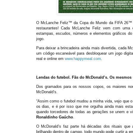
O McLanche Feliz™ da Copa do Mundo da FIFA 26™ ta
restaurantes! Cada McLanche Feliz vem com uma d
estampas, escudos, números e elementos gráficos do 
jogo.
Para deixar a brincadeira ainda mais divertida, cada
um código escaneável para desbloquear um jogo digita
real e online em
www.happymeal.com
.
Lendas do futebol. Fãs do McDonald’s. Os mesmos r
Dos gramados para os nossos copos, os maiores nom
McDonald’s.
“Assim como o futebol mudou a minha vida, vejo que o M
os dias, e é por isso que me orgulha ainda mais es
quando torcedores de todas as gerações se unem e vib
Ronaldinho Gaúcho
.
O McDonald’s faz parte há décadas dos rituais que
brilhando dentro de campo, todo mundo pode curtir a