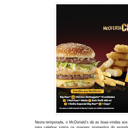
Nesta temporada, o McDonald’s dá as boas-vindas aos 
para celebrar juntos os maiores momentos do espor