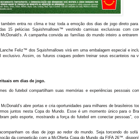
mbém entra no clima e traz toda a emoção dos dias de jogo direto para
as 15 pelúcias Squishmallows™ vestindo camisas exclusivas com cor
McDonald’s. A campanha convida as famílias do mundo inteiro a entrarem
 McLanche Feliz™ dos Squishmallows virá em uma embalagem especial e inclu
l exclusivo. Assim, os futuros craques podem treinar seus escanteios na v
ituais em dias de jogo.
es do futebol compartilham suas memórias e experiências pessoais co
cDonald’s abre portas e cria oportunidades para milhares de brasileiros to
tarmos juntos nesta Copa do Mundo. Esse é um momento único para o Bras
ram pelo esporte, mostrando a força do futebol em conectar pessoas”, co
 acompanham os dias de jogo ao redor do mundo. Seja torcendo do sofá
 emoção da competição com a McOferta Copa do Mundo da FIFA 26™, disponí