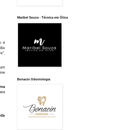
Maribel Souza - Técnica em Ótica
o é
dia
e”,
 um
ine
Bonacin Odontologia
uma
ara
 da