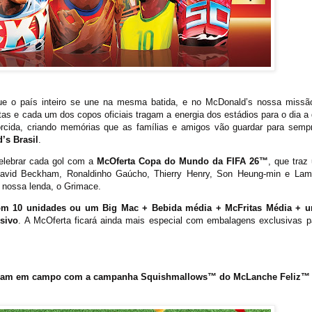
o país inteiro se une na mesma batida, e no McDonald’s nossa missã
 e cada um dos copos oficiais tragam a energia dos estádios para o dia a 
torcida, criando memórias que as famílias e amigos vão guardar para sempr
’s Brasil
.
elebrar cada gol com a
McOferta Copa do Mundo da FIFA 26™
, que traz
David Beckham, Ronaldinho Gaúcho, Thierry Henry, Son Heung-min e Lam
 nossa lenda, o Grimace.
m 10 unidades ou um Big Mac + Bebida média + McFritas Média + 
sivo
. A McOferta ficará ainda mais especial com embalagens exclusivas p
entram em campo com a campanha Squishmallows™ do McLanche Feliz™