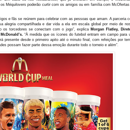
 os Méquilovers poderão curtir com os amigos ou em família com McOfertas
igos e fãs se reúnem para celebrar com as pessoas que amam. A parceria 
alegria compartilhada e dar vida a ela em escala global por meio de no
o os torcedores se conectam com o jogo”, explica
Morgan Flatley, Diret
 McDonald’s.
“À medida que os ícones do futebol entram em campo para u
á presente desde o primeiro apito até o minuto final, com refeições por te
dades possam fazer parte dessa emoção durante todo o torneio e além”.