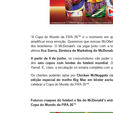
“A Copa do Mundo da FIFA 26™ é o momento em que 
amplificar essa emoção. Queremos que nossas McOfertas
dos brasileiros. O McDonald's vai jogar junto com a 
afirma
Ilca Sierra, Diretora de Marketing do McDonald
A partir de 9 de junho
, os consumidores vão poder c
dos
seis copos com lendas do futebol mundial
: 
Yamal. E, claro, a escalação só estaria completa com a
Os clientes poderão optar por
Chicken McNuggets co
edição especial do molho Big Mac em blister exclu
celebrar a Copa do Mundo da FIFA 26™.
Futuros craques do futebol e fãs do McDonald’s 
Copa do Mundo da FIFA 26™