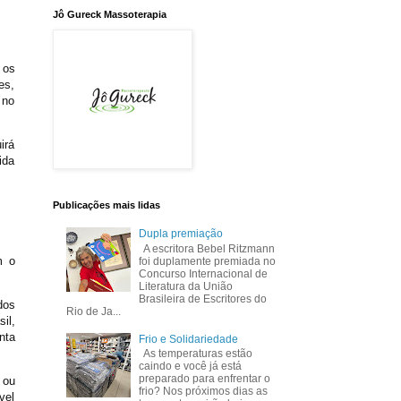
Jô Gureck Massoterapia
 os
es,
 no
irá
ida
Publicações mais lidas
Dupla premiação
A escritora Bebel Ritzmann
m o
foi duplamente premiada no
Concurso Internacional de
Literatura da União
Brasileira de Escritores do
dos
Rio de Ja...
il,
nta
Frio e Solidariedade
As temperaturas estão
caindo e você já está
preparado para enfrentar o
 ou
frio? Nos próximos dias as
vel