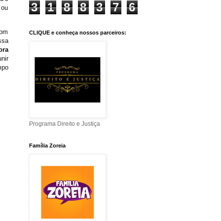
3
1
8
8
3
7
6
 ou
com
CLIQUE e conheça nossos parceiros:
ssa
ora
nir
mpo
Programa Direito e Justiça
Família Zoreia