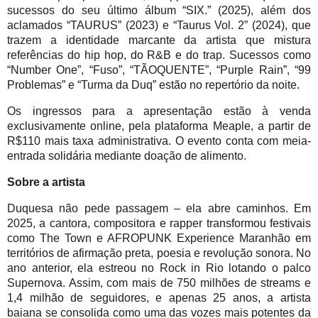
sucessos do seu último álbum “SIX.” (2025), além dos 
aclamados “TAURUS” (2023) e “Taurus Vol. 2” (2024), que 
trazem a identidade marcante da artista que mistura 
referências do hip hop, do R&B e do trap. Sucessos como 
“Number One”, “Fuso”, “TÃOQUENTE”, “Purple Rain”, “99 
Problemas” e “Turma da Duq” estão no repertório da noite. 
Os ingressos para a apresentação estão à venda 
exclusivamente online, pela plataforma Meaple, a partir de 
R$110 mais taxa administrativa. O evento conta com meia-
entrada solidária mediante doação de alimento.
Sobre a artista
Duquesa não pede passagem – ela abre caminhos. Em 
2025, a cantora, compositora e rapper transformou festivais 
como The Town e AFROPUNK Experience Maranhão em 
territórios de afirmação preta, poesia e revolução sonora. No 
ano anterior, ela estreou no Rock in Rio lotando o palco 
Supernova. Assim, com mais de 750 milhões de streams e 
1,4 milhão de seguidores, e apenas 25 anos, a artista 
baiana se consolida como uma das vozes mais potentes da 