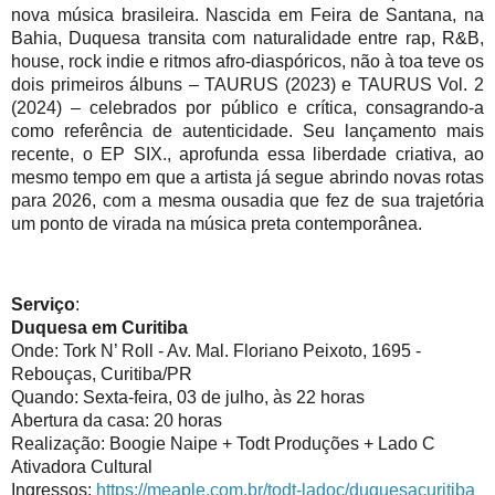
nova música brasileira. Nascida em Feira de Santana, na 
Bahia, Duquesa transita com naturalidade entre rap, R&B, 
house, rock indie e ritmos afro-diaspóricos, não à toa teve os 
dois primeiros álbuns – TAURUS (2023) e TAURUS Vol. 2 
(2024) – celebrados por público e crítica, consagrando-a 
como referência de autenticidade. Seu lançamento mais 
recente, o EP SIX., aprofunda essa liberdade criativa, ao 
mesmo tempo em que a artista já segue abrindo novas rotas 
para 2026, com a mesma ousadia que fez de sua trajetória 
um ponto de virada na música preta contemporânea.
Serviço
:
Duquesa em Curitiba
Onde: Tork N’ Roll - Av. Mal. Floriano Peixoto, 1695 - 
Rebouças, Curitiba/PR
Quando: Sexta-feira, 03 de julho, às 22 horas
Abertura da casa: 20 horas
Realização: Boogie Naipe + Todt Produções + Lado C 
Ativadora Cultural
Ingressos: 
https://meaple.com.br/todt-
ladoc/duquesacuritiba