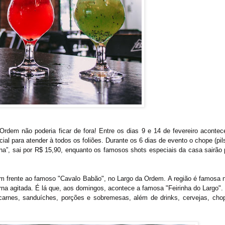
rdem não poderia ficar de fora! Entre os dias 9 e 14 de fevereiro acontec
al para atender à todos os foliões. Durante os 6 dias de evento o chope (pil
na”, sai por R$ 15,90, enquanto os famosos shots especiais da casa sairão 
 em frente ao famoso "Cavalo Babão", no Largo da Ordem. A região é famosa 
urna agitada. É lá que, aos domingos, acontece a famosa "Feirinha do Largo".
carnes, sanduíches, porções e sobremesas, além de drinks, cervejas, cho