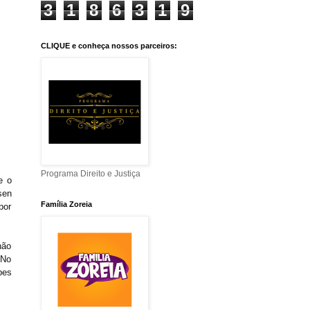
3
1
8
6
3
1
9
CLIQUE e conheça nossos parceiros:
Programa Direito e Justiça
e o
sen
Família Zoreia
por
não
 No
pes