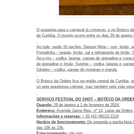
O esquenta para o carnaval já começou, e no Boteco da 
de Curitiba. O evento ocorre entre os dias 29 de janeiro 
Ao todo, serão 10 opções: Daiquiri Wine – rum, limão, a
Porradinha – tequila, limão, sal e refrigerante de limão;
Arco-íris – vodka, laranja, xarope de grenadine e cura
de grenadine e limão; Sunrise – vodka, laranja e xarop
Cérebro – vodka, xarope de morango e marula.
O Boteco da Ordem fica na região central de Curitiba,
só pela arquitetura colonial, mas também pela vida notu
SERVIÇO FESTIVAL DO SHOT – BOTECO DA ORDE
Quando:
29 de janeiro a 1 de fevereiro de 2024.
Endereço:
Avenida Jaime Reis, nº 12, Largo da Ordem,
Informações e reservas:
+ 55 (41) 99122-2224
Horário de funcionamento:
De segunda a quinta-feira 
das 10h às 23h.
Estacionamento:
não tem.