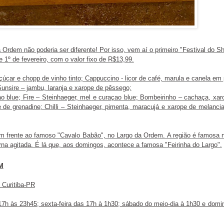
Ordem não poderia ser diferente! Por isso, vem aí o primeiro "Festival do Sh
e 1º de fevereiro, com o valor fixo de R$13,99.
çúcar e chopp de vinho tinto; Cappuccino - licor de café, marula e canela em 
 Sunsire – jambu, laranja e xarope de pêssego;
çao blue; Fire – Steinhaeger, mel e curaçao blue; Bombeirinho – cachaça, xar
e de grenadine; Chilli – Steinhaeger, pimenta, maracujá e xarope de melancia
 em frente ao famoso "Cavalo Babão", no Largo da Ordem. A região é famosa 
rna agitada. É lá que, aos domingos, acontece a famosa "Feirinha do Largo".
M
 Curitiba-PR
17h às 23h45; sexta-feira das 17h à 1h30; sábado do meio-dia à 1h30 e domi