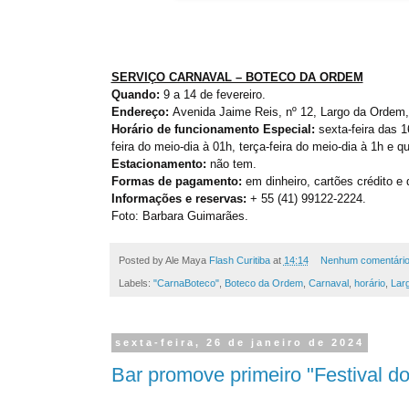
SERVIÇO CARNAVAL – BOTECO DA ORDEM
Quando:
9 a 14 de fevereiro.
Endereço:
Avenida Jaime Reis, nº 12, Largo da Ordem,
Horário de funcionamento Especial:
sexta-feira das 
feira do meio-dia à 01h, terça-feira do meio-dia à 1h e q
Estacionamento:
não tem.
Formas de pagamento:
em dinheiro, cartões crédito e 
Informações e reservas:
+ 55 (41) 99122-2224.
Foto: Barbara Guimarães.
Posted by Ale Maya
Flash Curitiba
at
14:14
Nenhum comentári
Labels:
"CarnaBoteco"
,
Boteco da Ordem
,
Carnaval
,
horário
,
Lar
sexta-feira, 26 de janeiro de 2024
Bar promove primeiro "Festival do