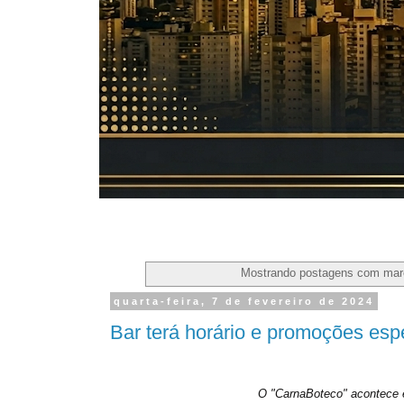
Mostrando postagens com ma
quarta-feira, 7 de fevereiro de 2024
Bar terá horário e promoções espe
O "CarnaBoteco" acontece e