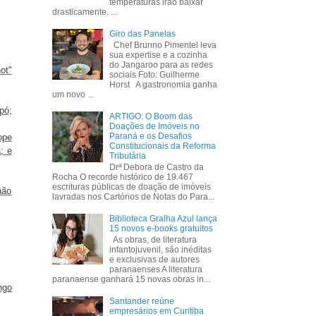
temperaturas irão baixar
drasticamente. ...
Giro das Panelas
Chef Brunno Pimentel leva
sua expertise e a cozinha
do Jangaroo para as redes
ot"
sociais Foto: Guilherme
Horst A gastronomia ganha
um novo ...
pó;
ARTIGO: O Boom das
Doações de Imóveis no
Paraná e os Desafios
ope
Constitucionais da Reforma
; e
Tributária
Drª Debora de Castro da
Rocha O recorde histórico de 19.467
escrituras públicas de doação de imóveis
não
lavradas nos Cartórios de Notas do Para...
Biblioteca Gralha Azul lança
15 novos e-books gratuitos
As obras, de literatura
infantojuvenil, são inéditas
e exclusivas de autores
paranaenses A literatura
paranaense ganhará 15 novas obras in...
ngo
Santander reúne
empresários em Curitiba