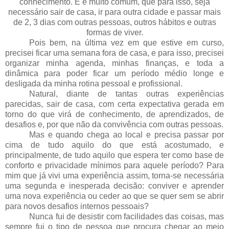
conhecimento. E é muito comum, que para isso, seja
necessário sair de casa, ir para outra cidade e passar mais
de 2, 3 dias com outras pessoas, outros hábitos e outras
formas de viver.
Pois bem, na última vez em que estive em curso,
precisei ficar uma semana fora de casa, e para isso, precisei
organizar minha agenda, minhas finanças, e toda a
dinâmica para poder ficar um período médio longe e
desligada da minha rotina pessoal e profissional.
Natural, diante de tantas outras experiências
parecidas, sair de casa, com certa expectativa gerada em
torno do que virá de conhecimento, de aprendizados, de
desafios e, por que não da convivência com outras pessoas.
Mas e quando chega ao local e precisa passar por
cima de tudo aquilo do que está acostumado, e
principalmente, de tudo aquilo que espera ter como base de
conforto e privacidade mínimos para aquele período? Para
mim que já vivi uma experiência assim, torna-se necessária
uma segunda e inesperada decisão: conviver e aprender
uma nova experiência ou ceder ao que se quer sem se abrir
para novos desafios internos pessoais?
Nunca fui de desistir com facilidades das coisas, mas
sempre fui o tipo de pessoa que procura chegar ao meio