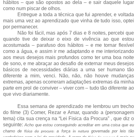
hábitos – que são opostos ao dela – e sair daquele lugar
como num piscar de olhos.
Entregue a toda a técnica que fui aprender, e voltada
mais uma vez ao aprendizado que vinha de tudo isso, optei
por permanecer.
Não foi fácil, mas após 7 dias e 8 noites, percebi que
quando tive de deixar o eixo de vivência ao que estou
acostumada – parafuso dos hábitos – e me tornar flexível
como a água, e assim ir me adaptando e me interiorizando
aos meus desejos mais profundos como ter uma boa noite
de sono, e me abraçar ao desafio de externar meus desejos
básicos de necessidades diárias a uma ser humano tão
diferente a mim, venci. Não, não, não houve mudanças
extremas, apenas ocorreram adaptações extremas da minha
parte em prol de conviver – viver com – tudo tão diferente ao
que vivo diariamente.
Essa semana de aprendizado me lembrou um trecho
do filme (3) Comer, Rezar e Amar, quando a (personagem
tema) cita sua crença na “Lei Fisica da Procura” , que diz o
seguinte:
Acho que estou conseguindo acreditar em uma coisa que eu
chamo de
a força
governada por leis tão
física da procura:
in natura