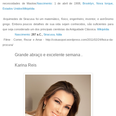
necessidades de Maslow.
Nascimento
:
1 de abril de 1908,
Brooklyn, Nova Iorque,
Estados Unidos
Wikipédia
Arquimedes de Siracusa foi um matemático, físico, engenheiro, inventor, e astrônomo
grego. Embora poucos detalhes de sua vida sejam conhecidos, são suficientes para
que seja considerado um dos principais cientistas da Antiguidade Clássica.
Wikipédia
Nascimento
: 287 a.C.,
Siracusa, Itália
Filme : Comer, Rezar e Amar - http://coisasqsei.wordpress.com/2011/02/24/fisica-da-
procura/
Grande abraço e excelente semana .
Karina Reis