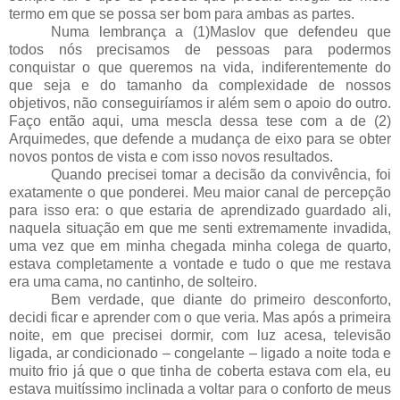
termo em que se possa ser bom para ambas as partes.
Numa lembrança a (1)Maslov que defendeu que
todos nós precisamos de pessoas para podermos
conquistar o que queremos na vida, indiferentemente do
que seja e do tamanho da complexidade de nossos
objetivos, não conseguiríamos ir além sem o apoio do outro.
Faço então aqui, uma mescla dessa tese com a de (2)
Arquimedes, que defende a mudança de eixo para se obter
novos pontos de vista e com isso novos resultados.
Quando precisei tomar a decisão da convivência, foi
exatamente o que ponderei. Meu maior canal de percepção
para isso era: o que estaria de aprendizado guardado ali,
naquela situação em que me senti extremamente invadida,
uma vez que em minha chegada minha colega de quarto,
estava completamente a vontade e tudo o que me restava
era uma cama, no cantinho, de solteiro.
Bem verdade, que diante do primeiro desconforto,
decidi ficar e aprender com o que veria. Mas após a primeira
noite, em que precisei dormir, com luz acesa, televisão
ligada, ar condicionado – congelante – ligado a noite toda e
muito frio já que o que tinha de coberta estava com ela, eu
estava muitíssimo inclinada a voltar para o conforto de meus