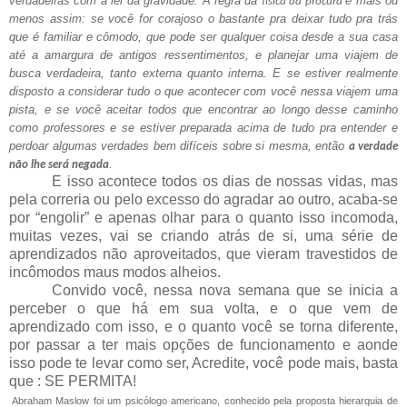
verdadeiras com a lei da gravidade. A regra da
é mais ou
física da procura
menos assim: se você for corajoso o bastante pra deixar tudo pra trás
que é familiar e cômodo, que pode ser qualquer coisa desde a sua casa
até a amargura de antigos ressentimentos, e planejar uma viajem de
busca verdadeira, tanto externa quanto interna. E se estiver realmente
disposto a considerar tudo o que acontecer com você nessa viajem uma
pista, e se você aceitar todos que encontrar ao longo desse caminho
como professores e se estiver preparada acima de tudo pra entender e
perdoar algumas verdades bem difíceis sobre si mesma, então
a verdade
.
não lhe será negada
E isso acontece todos os dias de nossas vidas, mas
pela correria ou pelo excesso do agradar ao outro, acaba-se
por “engolir” e apenas olhar para o quanto isso incomoda,
muitas vezes, vai se criando atrás de si, uma série de
aprendizados não aproveitados, que vieram travestidos de
incômodos maus modos alheios.
Convido você, nessa nova semana que se inicia a
perceber o que há em sua volta, e o que vem de
aprendizado com isso, e o quanto você se torna diferente,
por passar a ter mais opções de funcionamento e aonde
isso pode te levar como ser, Acredite, você pode mais, basta
que : SE PERMITA!
Abraham Maslow foi um psicólogo americano, conhecido pela proposta hierarquia de