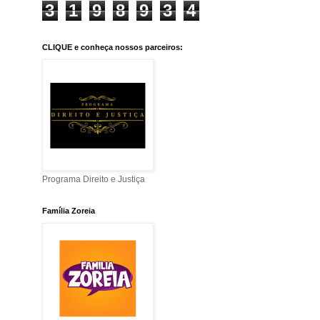
3
1
9
8
9
3
4
CLIQUE e conheça nossos parceiros:
Programa Direito e Justiça
Família Zoreia