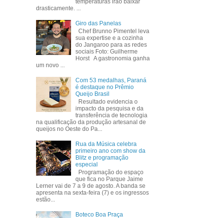
temperaturas irão baixar
drasticamente. ...
Giro das Panelas
Chef Brunno Pimentel leva
sua expertise e a cozinha
do Jangaroo para as redes
sociais Foto: Guilherme
Horst A gastronomia ganha
um novo ...
Com 53 medalhas, Paraná
é destaque no Prêmio
Queijo Brasil
Resultado evidencia o
impacto da pesquisa e da
transferência de tecnologia
na qualificação da produção artesanal de
queijos no Oeste do Pa...
Rua da Música celebra
primeiro ano com show da
Blitz e programação
especial
Programação do espaço
que fica no Parque Jaime
Lerner vai de 7 a 9 de agosto. A banda se
apresenta na sexta-feira (7) e os ingressos
estão...
Boteco Boa Praça