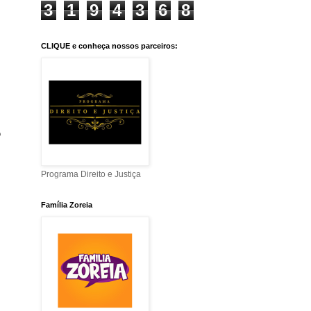
3
1
9
4
3
6
8
CLIQUE e conheça nossos parceiros:
o
Programa Direito e Justiça
Família Zoreia