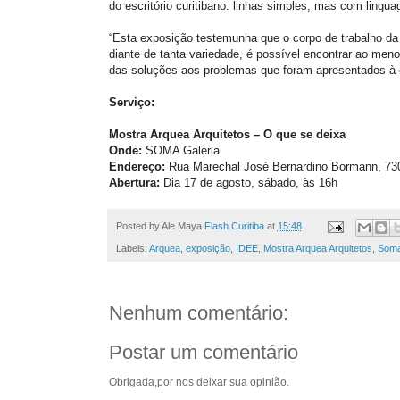
do escritório curitibano: linhas simples, mas com lingu
“Esta exposição testemunha que o corpo de trabalho da
diante de tanta variedade, é possível encontrar ao meno
das soluções aos problemas que foram apresentados à e
Serviço:
Mostra Arquea Arquitetos – O que se deixa
Onde:
SOMA Galeria
Endereço:
Rua Marechal José Bernardino Bormann, 730 
Abertura:
Dia 17 de agosto, sábado, às 16h
Posted by Ale Maya
Flash Curitiba
at
15:48
Labels:
Arquea
,
exposição
,
IDEE
,
Mostra Arquea Arquitetos
,
Soma
Nenhum comentário:
Postar um comentário
Obrigada,por nos deixar sua opinião.