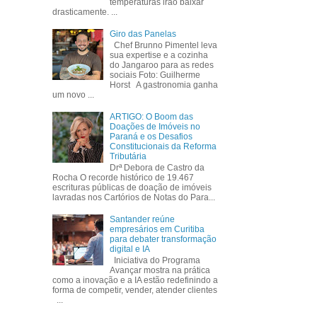
temperaturas irão baixar
drasticamente. ...
Giro das Panelas
Chef Brunno Pimentel leva
sua expertise e a cozinha
do Jangaroo para as redes
sociais Foto: Guilherme
Horst A gastronomia ganha
um novo ...
ARTIGO: O Boom das
Doações de Imóveis no
Paraná e os Desafios
Constitucionais da Reforma
Tributária
Drª Debora de Castro da
Rocha O recorde histórico de 19.467
escrituras públicas de doação de imóveis
lavradas nos Cartórios de Notas do Para...
Santander reúne
empresários em Curitiba
para debater transformação
digital e IA
Iniciativa do Programa
Avançar mostra na prática
como a inovação e a IA estão redefinindo a
forma de competir, vender, atender clientes
...