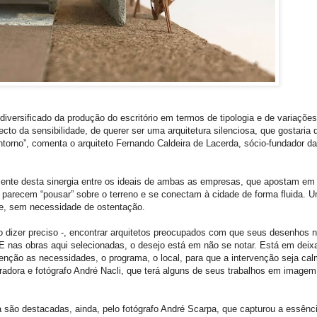
diversificado da produção do escritório em termos de tipologia e de variações
to da sensibilidade, de querer ser uma arquitetura silenciosa, que gostaria 
entorno”, comenta o arquiteto Fernando Caldeira de Lacerda, sócio-fundador da
mente desta sinergia entre os ideais de ambas as empresas, que apostam em
parecem “pousar” sobre o terreno e se conectam à cidade de forma fluida. 
ade, sem necessidade de ostentação.
ão dizer preciso -, encontrar arquitetos preocupados com que seus desenhos n
nas obras aqui selecionadas, o desejo está em não se notar. Está em deix
nção as necessidades, o programa, o local, para que a intervenção seja cal
poradora e fotógrafo André Nacli, que terá alguns de seus trabalhos em imagem
a são destacadas, ainda, pelo fotógrafo André Scarpa, que capturou a essênc