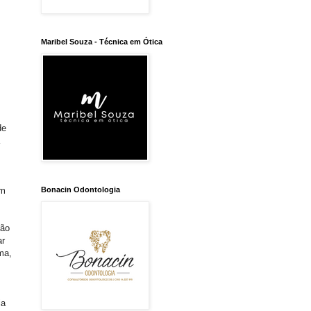
Maribel Souza - Técnica em Ótica
de
Bonacin Odontologia
Um
ão
ar
ma,
ia