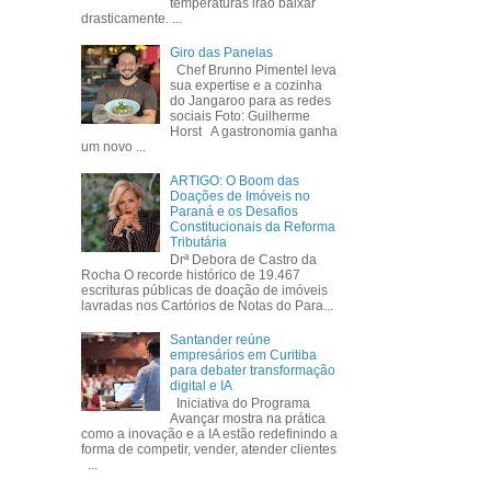
temperaturas irão baixar
drasticamente. ...
Giro das Panelas
Chef Brunno Pimentel leva
sua expertise e a cozinha
do Jangaroo para as redes
sociais Foto: Guilherme
Horst A gastronomia ganha
um novo ...
ARTIGO: O Boom das
Doações de Imóveis no
Paraná e os Desafios
Constitucionais da Reforma
Tributária
Drª Debora de Castro da
Rocha O recorde histórico de 19.467
escrituras públicas de doação de imóveis
lavradas nos Cartórios de Notas do Para...
Santander reúne
empresários em Curitiba
para debater transformação
digital e IA
Iniciativa do Programa
Avançar mostra na prática
como a inovação e a IA estão redefinindo a
forma de competir, vender, atender clientes
...