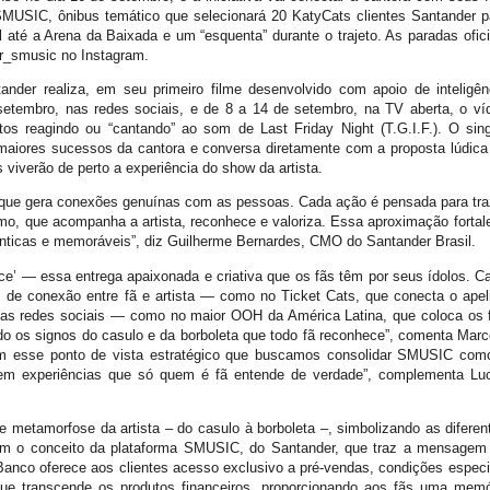
MUSIC, ônibus temático que selecionará 20 KatyCats clientes Santander p
al até a Arena da Baixada e um “esquenta” durante o trajeto. As paradas ofici
r_smusic no Instagram.
der realiza, em seu primeiro filme desenvolvido com apoio de inteligên
e setembro, nas redes sociais, e de 8 a 14 de setembro, na TV aberta, o ví
s reagindo ou “cantando” ao som de Last Friday Night (T.G.I.F.). O sing
iores sucessos da cantora e conversa diretamente com a proposta lúdica
s viverão de perto a experiência do show da artista.
orque gera conexões genuínas com as pessoas. Cada ação é pensada para tra
o, que acompanha a artista, reconhece e valoriza. Essa aproximação fortal
ênticas e memoráveis”, diz Guilherme Bernardes, CMO do Santander Brasil.
ce’ — essa entrega apaixonada e criativa que os fãs têm por seus ídolos. C
de conexão entre fã e artista — como no Ticket Cats, que conecta o apel
nas redes sociais — como no maior OOH da América Latina, que coloca os 
do os signos do casulo e da borboleta que todo fã reconhece”, comenta Marc
com esse ponto de vista estratégico que buscamos consolidar SMUSIC com
 em experiências que só quem é fã entende de verdade”, complementa Lu
e metamorfose da artista – do casulo à borboleta –, simbolizando as diferen
a com o conceito da plataforma SMUSIC, do Santander, que traz a mensagem
anco oferece aos clientes acesso exclusivo a pré-vendas, condições especi
e transcende os produtos financeiros, proporcionando aos fãs uma memó