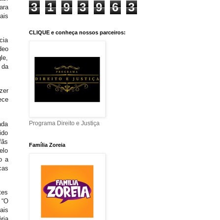
3
1
9
3
9
6
3
ara
ais
CLIQUE e conheça nossos parceiros:
cia
deo
le,
 da
zer
ece
Programa Direito e Justiça
ada
ido
fãs
Família Zoreia
elo
o a
cas
tes
 “O
ais
ria