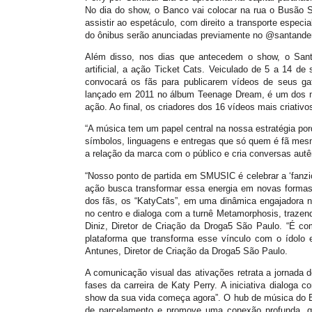
No dia do show, o Banco vai colocar na rua o Busão S
assistir ao espetáculo, com direito a transporte especi
do ônibus serão anunciadas previamente no @santande
Além disso, nos dias que antecedem o show, o Santan
artificial, a ação Ticket Cats. Veiculado de 5 a 14 d
convocará os fãs para publicarem vídeos de seus gato
lançado em 2011 no álbum Teenage Dream, é um dos ma
ação. Ao final, os criadores dos 16 vídeos mais criativo
“A música tem um papel central na nossa estratégia p
símbolos, linguagens e entregas que só quem é fã mesm
a relação da marca com o público e cria conversas aut
“Nosso ponto de partida em SMUSIC é celebrar a ‘fanzi
ação busca transformar essa energia em novas formas 
dos fãs, os “KatyCats”, em uma dinâmica engajadora 
no centro e dialoga com a turnê Metamorphosis, trazen
Diniz, Diretor de Criação da Droga5 São Paulo. “É 
plataforma que transforma esse vínculo com o ídolo
Antunes, Diretor de Criação da Droga5 São Paulo.
A comunicação visual das ativações retrata a jornada d
fases da carreira de Katy Perry. A iniciativa dialog
show da sua vida começa agora”. O hub de música do B
de parcelamento e promove uma conexão profunda, qu