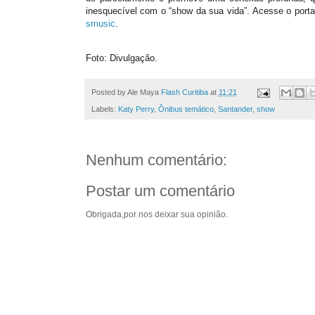
inesquecível com o “show da sua vida”. Acesse o port
smusic
.
Foto: Divulgação.
Posted by Ale Maya
Flash Curitiba
at
11:21
Labels:
Katy Perry
,
Ônibus temático
,
Santander
,
show
Nenhum comentário:
Postar um comentário
Obrigada,por nos deixar sua opinião.