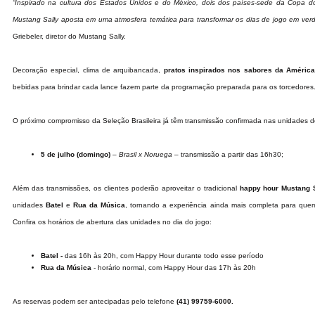
“Inspirado na cultura dos Estados Unidos e do México, dois dos países-sede da Copa 
Mustang Sally aposta em uma atmosfera temática para transformar os dias de jogo em verd
Griebeler, diretor do Mustang Sally.
Decoração especial, clima de arquibancada,
pratos inspirados nos sabores da Améric
bebidas para brindar cada lance fazem parte da programação preparada para os torcedores
O próximo compromisso da Seleção Brasileira já têm transmissão confirmada nas unidades d
5 de julho (domingo)
–
Brasil x Noruega
– transmissão a partir das 16h30;
Além das transmissões, os clientes poderão aproveitar o tradicional
happy hour Mustang 
unidades
Batel
e
Rua da Música
, tornando a experiência ainda mais completa para que
Confira os horários de abertura das unidades no dia do jogo:
Batel -
das 16h às 20h, com Happy Hour durante todo esse período
Rua da Música
- horário normal, com Happy Hour das 17h às 20h
As reservas podem ser antecipadas pelo telefone
(41) 99759-6000.