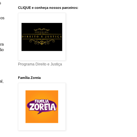
s
CLIQUE e conheça nossos parceiros:
ios
ra
ão
Programa Direito e Justiça
Família Zoreia
l,