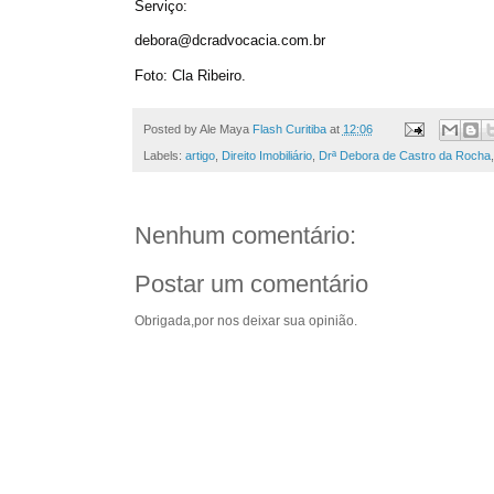
Serviço:
debora@dcradvocacia.com.br
Foto: Cla Ribeiro.
Posted by Ale Maya
Flash Curitiba
at
12:06
Labels:
artigo
,
Direito Imobiliário
,
Drª Debora de Castro da Rocha
Nenhum comentário:
Postar um comentário
Obrigada,por nos deixar sua opinião.