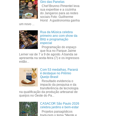
Giro das Panelas
Chef Brunno Pimentel leva
sua expertise e a cozinha
do Jangaroo para as redes
sociais Foto: Guilherme
Horst A gastronomia ganha
um novo ...
Rua da Música celebra
primeiro ano com show da
Blitz e programação
especial
Programação do espaço
que fica no Parque Jaime
Lerner vai de 7 a 9 de agosto. A banda se
apresenta na sexta-feira (7) e os ingressos
estão...
Com 53 medalhas, Paraná
é destaque no Prêmio
Queijo Brasil
Resultado evidencia o
impacto da pesquisa e da
transferência de tecnologia
na qualificação da produção artesanal de
queijos no Oeste do Pa...
CASACOR São Paulo 2026
celebra jardins e bem-estar
Projetos paisagísticos
traduzem o tema "Mente e