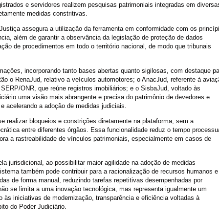
istrados e servidores realizem pesquisas patrimoniais integradas em diversa
retamente medidas constritivas.
Justiça assegura a utilização da ferramenta em conformidade com os princíp
ência, além de garantir a observância da legislação de proteção de dados
ão de procedimentos em todo o território nacional, de modo que tribunais
mações, incorporando tanto bases abertas quanto sigilosas, com destaque pa
stão o RenaJud, relativo a veículos automotores; o AnacJud, referente à aviaç
SERP/ONR, que reúne registros imobiliários; e o SisbaJud, voltado às
diciário uma visão mais abrangente e precisa do patrimônio de devedores e
e acelerando a adoção de medidas judiciais.
se realizar bloqueios e constrições diretamente na plataforma, sem a
crática entre diferentes órgãos. Essa funcionalidade reduz o tempo processua
ora a rastreabilidade de vínculos patrimoniais, especialmente em casos de
la jurisdicional, ao possibilitar maior agilidade na adoção de medidas
o sistema também pode contribuir para a racionalização de recursos humanos e
adas de forma manual, reduzindo tarefas repetitivas desempenhadas por
não se limita a uma inovação tecnológica, mas representa igualmente um
do às iniciativas de modernização, transparência e eficiência voltadas à
ito do Poder Judiciário.