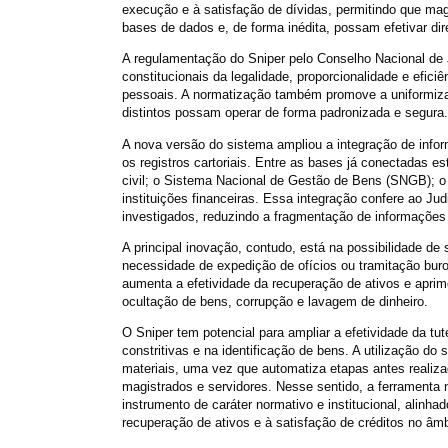
execução e à satisfação de dívidas, permitindo que mag
bases de dados e, de forma inédita, possam efetivar di
A regulamentação do Sniper pelo Conselho Nacional de 
constitucionais da legalidade, proporcionalidade e efici
pessoais. A normatização também promove a uniformizaç
distintos possam operar de forma padronizada e segura.
A nova versão do sistema ampliou a integração de infor
os registros cartoriais. Entre as bases já conectadas e
civil; o Sistema Nacional de Gestão de Bens (SNGB); o 
instituições financeiras. Essa integração confere ao Ju
investigados, reduzindo a fragmentação de informações 
A principal inovação, contudo, está na possibilidade de 
necessidade de expedição de ofícios ou tramitação buro
aumenta a efetividade da recuperação de ativos e aprim
ocultação de bens, corrupção e lavagem de dinheiro.
O Sniper tem potencial para ampliar a efetividade da tute
constritivas e na identificação de bens. A utilização d
materiais, uma vez que automatiza etapas antes realiz
magistrados e servidores. Nesse sentido, a ferramenta 
instrumento de caráter normativo e institucional, alinha
recuperação de ativos e à satisfação de créditos no âmb