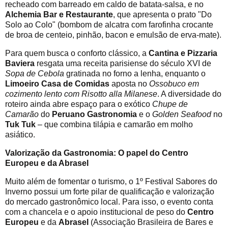
recheado com barreado em caldo de batata-salsa, e no
Alchemia Bar e Restaurante
, que apresenta o prato "Do
Solo ao Colo" (bombom de alcatra com farofinha crocante
de broa de centeio, pinhão, bacon e emulsão de erva-mate).
Para quem busca o conforto clássico, a
Cantina e Pizzaria
Baviera
resgata uma receita parisiense do século XVI de
Sopa de Cebola
gratinada no forno a lenha, enquanto o
Limoeiro Casa de Comidas
aposta no
Ossobuco em
cozimento lento com Risotto alla Milanese
. A diversidade do
roteiro ainda abre espaço para o exótico
Chupe de
Camarão
do
Peruano Gastronomia
e o
Golden Seafood
no
Tuk Tuk
– que combina tilápia e camarão em molho
asiático.
Valorização da Gastronomia: O papel do Centro
Europeu e da Abrasel
Muito além de fomentar o turismo, o 1º Festival Sabores do
Inverno possui um forte pilar de qualificação e valorização
do mercado gastronômico local. Para isso, o evento conta
com a chancela e o apoio institucional de peso do
Centro
Europeu
e da
Abrasel
(Associação Brasileira de Bares e