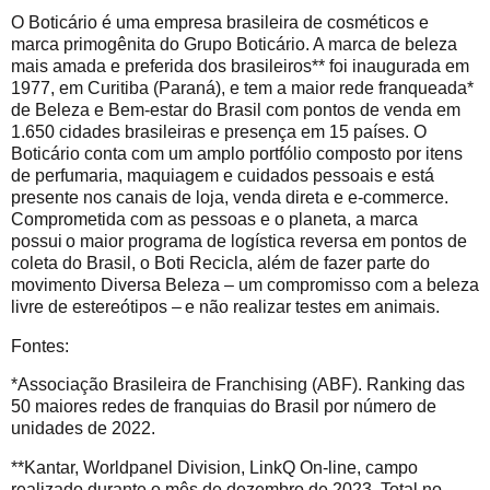
O Boticário é uma empresa brasileira de cosméticos e
marca primogênita do Grupo Boticário. A marca de beleza
mais amada e preferida dos brasileiros** foi inaugurada em
1977, em Curitiba (Paraná), e tem a maior rede franqueada*
de Beleza e Bem-estar do Brasil com pontos de venda em
1.650 cidades brasileiras e presença em 15 países. O
Boticário conta com um amplo portfólio composto por itens
de perfumaria, maquiagem e cuidados pessoais e está
presente nos canais de loja, venda direta e e-commerce.
Comprometida com as pessoas e o planeta, a marca
possui o maior programa de logística reversa em pontos de
coleta do Brasil, o Boti Recicla, além de fazer parte do
movimento Diversa Beleza – um compromisso com a beleza
livre de estereótipos – e não realizar testes em animais.
Fontes:
*Associação Brasileira de Franchising (ABF). Ranking das
50 maiores redes de franquias do Brasil por número de
unidades de 2022.
**Kantar, Worldpanel Division, LinkQ On-line, campo
realizado durante o mês de dezembro de 2023. Total no