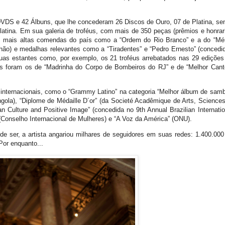
DVDS e 42 Álbuns, que lhe concederam 26 Discos de Ouro, 07 de Platina, se
atina. Em sua galeria de troféus, com mais de 350 peças (prêmios e honrar
s mais altas comendas do país como a “Ordem do Rio Branco” e a do “Mér
hão) e medalhas relevantes como a “Tiradentes” e “Pedro Ernesto” (concedi
as estantes como, por exemplo, os 21 troféus arrebatados nas 29 edições
ntes foram os de “Madrinha do Corpo de Bombeiros do RJ” e de “Melhor Cant
nternacionais, como o “Grammy Latino” na categoria “Melhor álbum de samb
ola), “Diplome de Médaille D´or” (da Societé Acadêmique de Arts, Sciences
lian Culture and Positive Image” (concedida no 9th Annual Brazilian Internatio
 (Conselho Internacional de Mulheres) e “A Voz da América” (ONU).
e ser, a artista angariou milhares de seguidores em suas redes: 1.400.000
Por enquanto...