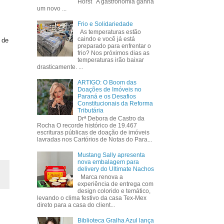
Horst A gastronomia ganha
um novo ...
Frio e Solidariedade
As temperaturas estão
caindo e você já está
 de
preparado para enfrentar o
frio? Nos próximos dias as
temperaturas irão baixar
drasticamente. ...
ARTIGO: O Boom das
Doações de Imóveis no
Paraná e os Desafios
Constitucionais da Reforma
Tributária
Drª Debora de Castro da
Rocha O recorde histórico de 19.467
escrituras públicas de doação de imóveis
lavradas nos Cartórios de Notas do Para...
Mustang Sally apresenta
nova embalagem para
delivery do Ultimate Nachos
Marca renova a
experiência de entrega com
design colorido e temático,
levando o clima festivo da casa Tex-Mex
direto para a casa do client...
Biblioteca Gralha Azul lança