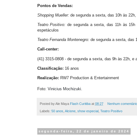
Pontos de Vendas:
Shopping Mueller:
de segunda a sexta, das 10h às 22h,
Teatro Positivo:
de segunda a sexta, das 11h às 15h
espetáculos
Teatro Fernanda Montenegro:
de segunda a sexta, das 
Call-center:
(41) 3315-0808 - de segunda a sexta, das 9h às 22h, e
Classificação:
16 anos
Realização:
RW7 Production & Entertainment
Foto:
Vinicius Mochizuki.
Posted by Ale Maya
Flash Curitiba
at
08:27
Nenhum comentári
Labels:
50 anos
,
Alcione
,
show especial
,
Teatro Positivo
segunda-feira, 22 de janeiro de 2024