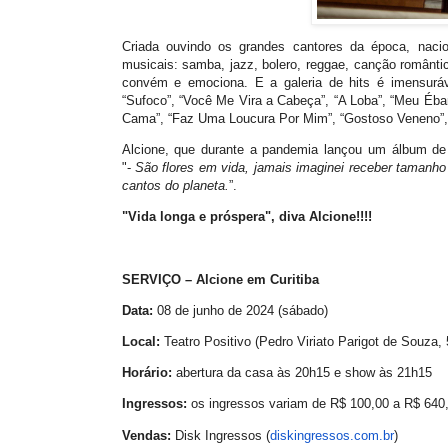
Criada ouvindo os grandes cantores da época, nacion
musicais: samba, jazz, bolero, reggae, canção romântic
convém e emociona. E a galeria de hits é imensurá
“Sufoco”, “Você Me Vira a Cabeça”, “A Loba”, “Meu Éban
Cama”, “Faz Uma Loucura Por Mim”, “Gostoso Veneno”,
Alcione, que durante a pandemia lançou um álbum de
"-
São flores em vida, jamais imaginei receber tamanho c
cantos do planeta.
”.
"Vida longa e próspera", diva Alcione!!!!
SERVIÇO –
Alcione
em Curitiba
Data:
08 de junho de 2024 (sábado)
Local:
Teatro Positivo (Pedro Viriato Parigot de Souza
Horário:
abertura da casa às 20h15 e show às 21h15
Ingressos:
os ingressos variam de R$ 100,00 a R$ 640,
Vendas:
Disk Ingressos (
diskingressos.com.br
)