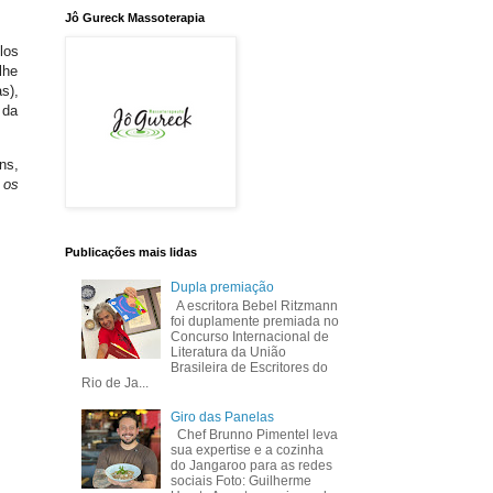
Jô Gureck Massoterapia
los
lhe
s),
 da
ns,
 os
Publicações mais lidas
Dupla premiação
A escritora Bebel Ritzmann
foi duplamente premiada no
Concurso Internacional de
Literatura da União
Brasileira de Escritores do
Rio de Ja...
Giro das Panelas
Chef Brunno Pimentel leva
sua expertise e a cozinha
do Jangaroo para as redes
sociais Foto: Guilherme