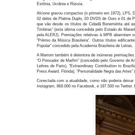
Estônia, Ucrânia e Rússia.
Alcione gravou compactos (o primeiro em 1972), LPS, 
02 deles de Platina Duplo, 03 DVDS de Ouro e 01 de Pl
que vão desde os títulos de Cidadã Benemérita até a
Timbiras” (esta última concedida pelo Estado do Maran
pela ALERJ). Premiações relativas à MPB abarrotam su
“Prêmio da Música Brasileira”. Outros títulos edifica
Popular” concedido pela Academia Brasileira de Letras.
A Marrom também é detentora de inúmeras premiações i
“O Pensador de Marfim” (concedido pelo Governo de Ang
Lettres de Paris), “Extraordinary Contribuition to Brazi
Press Award. Flórida), “Personalidade Negra das Artes”
Conectada com a atualidade, como não poderia deixar d
Instagram, 869.000 no Facebook, e 197.500 no Twitter. 