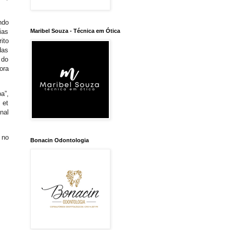
ndo
Maribel Souza - Técnica em Ótica
ias
ito
das
 do
ora
a”,
 et
nal
 no
Bonacin Odontologia