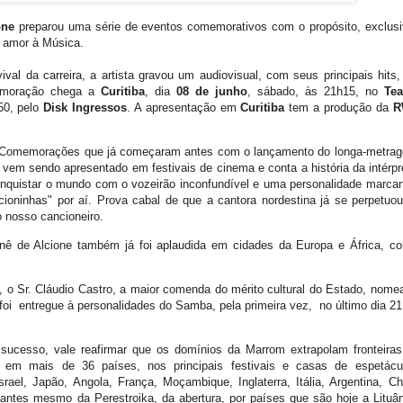
one
preparou uma série de eventos comemorativos com o propósito, exclusi
e amor à Música.
ival da carreira, a artista gravou um audiovisual, com seus principais hits,
memoração chega a
Curitiba
, dia
08 de junho
, sábado, às 21h15, no
Tea
50, pelo
Disk Ingressos
. A apresentação em
Curitiba
tem a produção da
R
o. Comemorações que já começaram antes com o lançamento do longa-metra
em sendo apresentado em festivais de cinema e conta a história da intérpr
quistar o mundo com o vozeirão inconfundível e uma personalidade marcan
ioninhas" por aí. Prova cabal de que a cantora nordestina já se perpetuou
 nosso cancioneiro.
rnê de Alcione também já foi aplaudida em cidades da Europa e África, c
 o Sr. Cláudio Castro, a maior comenda do mérito cultural do Estado, nome
 foi entregue à personalidades do Samba, pela primeira vez, no último dia 21
l sucesso, vale reafirmar que os domínios da Marrom extrapolam fronteiras
s, em mais de 36 países, nos principais festivais e casas de espetácu
rael, Japão, Angola, França, Moçambique, Inglaterra, Itália, Argentina, Chi
antes mesmo da Perestroika, da abertura, por países que são hoje a Lituân