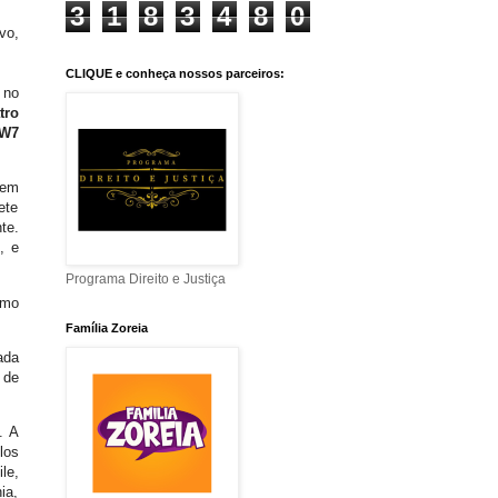
3
1
8
3
4
8
0
vo,
CLIQUE e conheça nossos parceiros:
 no
tro
W7
gem
ete
te.
, e
Programa Direito e Justiça
omo
Família Zoreia
ada
 de
. A
los
le,
ia,