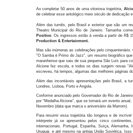
Ao completar 50 anos de uma vitoriosa trajetória,
Alci
de celebrar esse antológico meio século de dedicação 
Além das turnês, pelo Brasil e exterior que são um rev
Theatro Municipal do Rio de Janeiro. Tamanha co
Positivo
. Os ingressos estão à venda a partir de R$ 1
Production & Entertainment.
Mas são inúmeras as celebrações pelo cinquentenári
"O Samba é Primo do Jazz", um resumo biográfico que v
maranhense que saiu de sua pequena São Luís para con
Alcione fez escola, e todos os dias surgem novas "Alc
escreveu, há tempos, algumas das melhores páginas do
Além das incontáveis apresentações pelo Brasil, a tu
Londres, Lisboa, Porto e Angola.
Conforme anunciado pelo Governador do Rio de Janeiro,
por "Medalha Alcione”, que se tornará um evento anual,
Novembro (data que marca o aniversário da Marrom).
Para resumir essa trajetória tão longeva e de incríve
intérprete já se apresentou pelos cinco continente
internacionais. Portugal, Espanha, Suíça, Alemanha, Is
Uruguai, e até mesmo na antiga União Soviética. Isso 