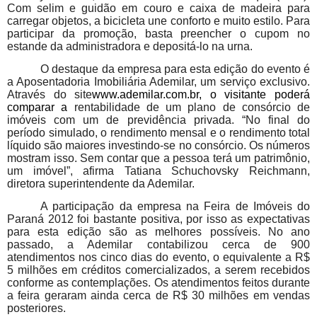
Com selim e guidão em couro e caixa de madeira para
carregar objetos, a bicicleta une conforto e muito estilo. Para
participar da promoção, basta preencher o cupom no
estande da administradora e depositá-lo na urna.
O destaque da empresa para esta edição do evento é
a Aposentadoria Imobiliária Ademilar, um serviço exclusivo.
Através do site
www.ademilar.com.br
, o visitante poderá
comparar a
rentabilidade de um plano de consórcio de
imóveis com um de previdência privada. “No final do
período simulado, o rendimento mensal e o rendimento total
líquido são maiores investindo-se no consórcio. Os números
mostram isso. Sem contar que a pessoa terá um patrimônio,
um imóvel”, afirma Tatiana Schuchovsky Reichmann,
diretora superintendente da Ademilar.
A participação da empresa na Feira de Imóveis do
Paraná 2012 foi bastante positiva, por isso as expectativas
para esta edição são as melhores possíveis. No ano
passado, a Ademilar contabilizou cerca de 900
atendimentos nos cinco dias do evento, o equivalente a R$
5 milhões em créditos comercializados, a serem recebidos
conforme as contemplações. Os atendimentos feitos durante
a feira geraram ainda cerca de R$ 30 milhões em vendas
posteriores.