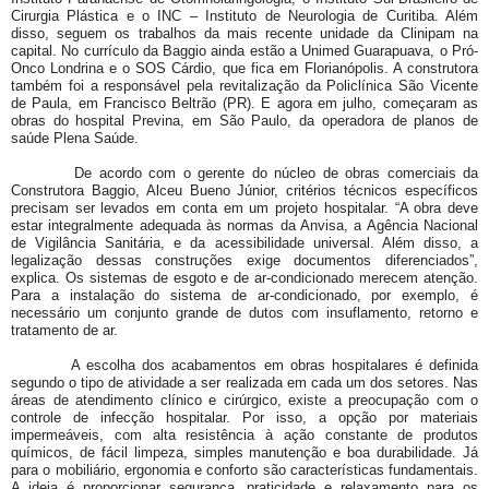
Cirurgia Plástica e o INC – Instituto de Neurologia de Curitiba. Além
disso, seguem os trabalhos da mais recente unidade da Clinipam na
capital. No currículo da Baggio ainda estão a Unimed Guarapuava, o Pró-
Onco Londrina e o SOS Cárdio, que fica em Florianópolis. A construtora
também foi a responsável pela revitalização da Policlínica São Vicente
de Paula, em Francisco Beltrão (PR). E agora em julho, começaram as
obras do hospital Previna, em São Paulo, da operadora de planos de
saúde Plena Saúde.
De acordo com o gerente do núcleo de obras comerciais da
Construtora Baggio, Alceu Bueno Júnior, critérios técnicos específicos
precisam ser levados em conta em um projeto hospitalar. “A obra deve
estar integralmente adequada às normas da Anvisa, a Agência Nacional
de Vigilância Sanitária, e da acessibilidade universal. Além disso, a
legalização dessas construções exige documentos diferenciados”,
explica. Os sistemas de esgoto e de ar-condicionado merecem atenção.
Para a instalação do sistema de ar-condicionado, por exemplo, é
necessário um conjunto grande de dutos com insuflamento, retorno e
tratamento de ar.
A escolha dos acabamentos em obras hospitalares é definida
segundo o tipo de atividade a ser realizada em cada um dos setores. Nas
áreas de atendimento clínico e cirúrgico, existe a preocupação com o
controle de infecção hospitalar. Por isso, a opção por materiais
impermeáveis, com alta resistência à ação constante de produtos
químicos, de fácil limpeza, simples manutenção e boa durabilidade. Já
para o mobiliário, ergonomia e conforto são características fundamentais.
A ideia é proporcionar segurança, praticidade e relaxamento para os