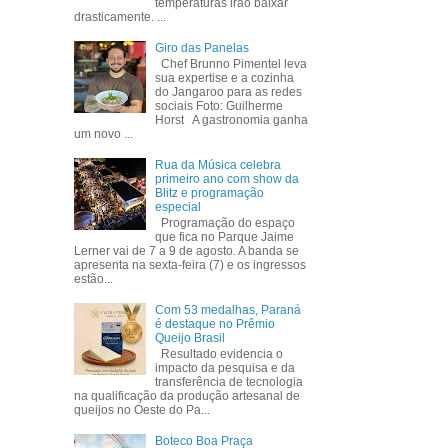
temperaturas irão baixar
drasticamente. ...
Giro das Panelas
Chef Brunno Pimentel leva
sua expertise e a cozinha
do Jangaroo para as redes
sociais Foto: Guilherme
Horst A gastronomia ganha
um novo ...
Rua da Música celebra
primeiro ano com show da
Blitz e programação
especial
Programação do espaço
que fica no Parque Jaime
Lerner vai de 7 a 9 de agosto. A banda se
apresenta na sexta-feira (7) e os ingressos
estão...
Com 53 medalhas, Paraná
é destaque no Prêmio
Queijo Brasil
Resultado evidencia o
impacto da pesquisa e da
transferência de tecnologia
na qualificação da produção artesanal de
queijos no Oeste do Pa...
Boteco Boa Praça