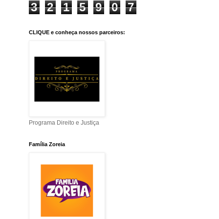
3
2
1
5
9
0
7
CLIQUE e conheça nossos parceiros:
Programa Direito e Justiça
Família Zoreia