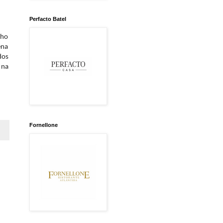
Perfacto Batel
lho
ena
dos
 na
Fornellone