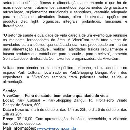
setores de estética, fitness e alimentação, apresentando o que há de
mais moderno em tratamentos, cosméticos, equipamentos de ginástica e
musculação, suplementos nutricionais e esportivos, vestuário adequado
para a prática de atividades físicas, além de diversas opções em
produtos diet, light, orgânicos, integrais, probióticos, funcionais e
fitoterápicos.
“O setor de saúde e qualidade de vida carecia de um evento que reunisse
os melhores fornecedores da área. A ViverCom será uma vitrine de
novidades para o público que está cada dia mais preocupado em manter
uma alimentação saudável, realizar atividades físicas regularmente e
buscar produtos que contribuam para a saúde e para a beleza”, comenta
Sonia Cardoso, diretora da ComEventos e organizadora da ViverCom.
Voltado para atender ao exigente público curitibano, a feira acontece no
espaço Park Cultural, localizado no ParkShopping Barigüi. Além dos
expositores, a ViverCom também trará palestras sobre saúde e
alimentação.
Serviço
ViverCom – Feira de saúde, bem-estar e qualidade de vida
Local:
Park Cultural – ParkShopping Barigüi.
R. Prof.Pedro Viriato
Parigot de Souza, 600.
Data e horário:
2 a 5 de outubro, das 14h às 23h, e dia 6 de outubro, das
14h às 20h.
Preço:
R$ 10,00. Com apresentação do bônus preenchido, o visitante
tem 50% de desconto.
Mais informações:
www.vivercom.com.br