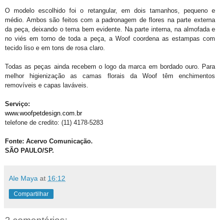
O modelo escolhido foi o retangular, em dois tamanhos, pequeno e
médio. Ambos são feitos com a padronagem de flores na parte externa
da peça, deixando o tema bem evidente. Na parte interna, na almofada e
no viés em torno de toda a peça, a Woof coordena as estampas com
tecido liso e em tons de rosa claro.
Todas as peças ainda recebem o logo da marca em bordado ouro. Para
melhor higienização as camas florais da Woof têm enchimentos
removíveis e capas laváveis.
Serviço:
www.woofpetdesign.com.br
telefone de credito: (11)
4178-5283
Fonte: Acervo Comunicação.
SÃO PAULO/SP.
Ale Maya
at
16:12
Compartilhar