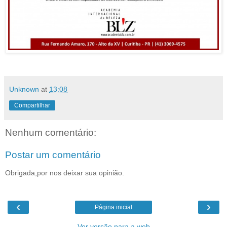
Unknown
at
13:08
Compartilhar
Nenhum comentário:
Postar um comentário
Obrigada,por nos deixar sua opinião.
‹
›
Página inicial
Ver versão para a web