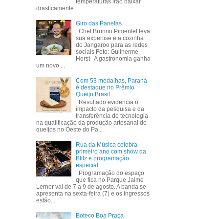
temperaturas irão baixar
drasticamente. ...
Giro das Panelas
Chef Brunno Pimentel leva
sua expertise e a cozinha
do Jangaroo para as redes
sociais Foto: Guilherme
Horst A gastronomia ganha
um novo ...
Com 53 medalhas, Paraná
é destaque no Prêmio
Queijo Brasil
Resultado evidencia o
impacto da pesquisa e da
transferência de tecnologia
na qualificação da produção artesanal de
queijos no Oeste do Pa...
Rua da Música celebra
primeiro ano com show da
Blitz e programação
especial
Programação do espaço
que fica no Parque Jaime
Lerner vai de 7 a 9 de agosto. A banda se
apresenta na sexta-feira (7) e os ingressos
estão...
Boteco Boa Praça