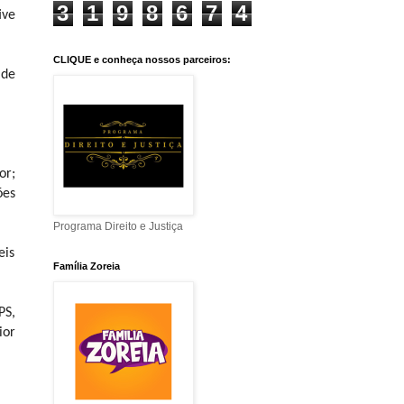
3
1
9
8
6
7
4
ive
CLIQUE e conheça nossos parceiros:
 de
or;
ões
Programa Direito e Justiça
eis
Família Zoreia
PS,
ior