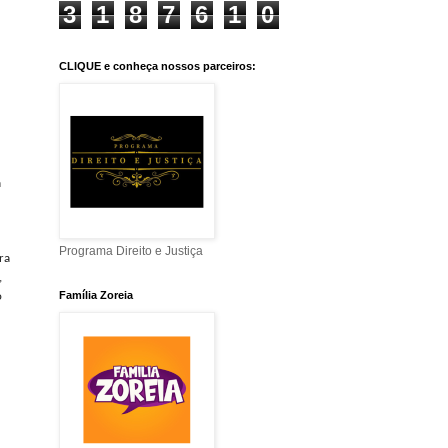
3
1
8
7
6
1
0
CLIQUE e conheça nossos parceiros:
a
Programa Direito e Justiça
ra
,
Família Zoreia
o