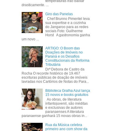
temperaturas irão baixar
drasticamente. ...
Giro das Panelas
Chef Brunno Pimentel leva
sua expertise e a cozinha
do Jangaroo para as redes
sociais Foto: Guilherme
Horst A gastronomia ganha
um novo ...
ARTIGO: O Boom das
Doações de Imóveis no
Paraná e os Desafios
Constitucionais da Reforma
Tributária
Drª Debora de Castro da
Rocha O recorde histórico de 19.467
escrituras públicas de doação de imóveis
lavradas nos Cartórios de Notas do Para...
Biblioteca Gralha Azul lança
15 novos e-books gratuitos
As obras, de literatura
infantojuvenil, são inéditas
e exclusivas de autores
paranaenses A literatura
paranaense ganhará 15 novas obras in...
Rua da Música celebra
primeiro ano com show da