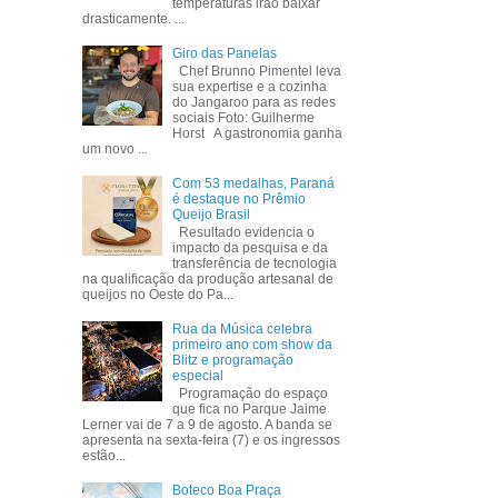
temperaturas irão baixar
drasticamente. ...
Giro das Panelas
Chef Brunno Pimentel leva
sua expertise e a cozinha
do Jangaroo para as redes
sociais Foto: Guilherme
Horst A gastronomia ganha
um novo ...
Com 53 medalhas, Paraná
é destaque no Prêmio
Queijo Brasil
Resultado evidencia o
impacto da pesquisa e da
transferência de tecnologia
na qualificação da produção artesanal de
queijos no Oeste do Pa...
Rua da Música celebra
primeiro ano com show da
Blitz e programação
especial
Programação do espaço
que fica no Parque Jaime
Lerner vai de 7 a 9 de agosto. A banda se
apresenta na sexta-feira (7) e os ingressos
estão...
Boteco Boa Praça