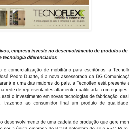
tivos, empresa investe no desenvolvimento de produtos de
e tecnologia diferenciados
e comercialização de mobiliário para escritórios, a Tecnofl
osé Pedro Duarte, é a nova assessorada da BG Comunicaç
raná e uma das maiores do país, a Tecnoflex está presente
uma rede de representantes altamente qualificada, com equipes
s está o investimento em novas tecnologias de fabricação, des
e, trazendo ao consumidor final um produto de qualidad
 o desenvolvimento de uma cadeia de produção que gere me
de ser a única empresa do Brasil detentora do selo FSC Puro