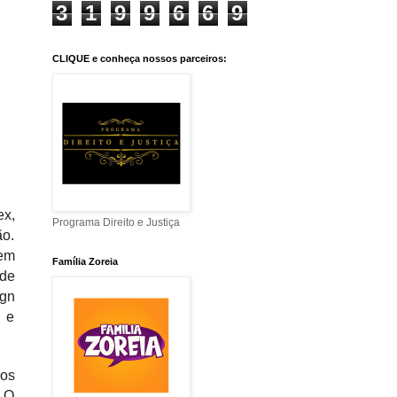
3
1
9
9
6
6
9
CLIQUE e conheça nossos parceiros:
ex,
Programa Direito e Justiça
ão.
 em
Família Zoreia
 de
ign
e e
nos
, O