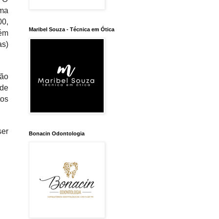
ma
00,
Maribel Souza - Técnica em Ótica
bém
as)
ção
 de
tos
ser
Bonacin Odontologia