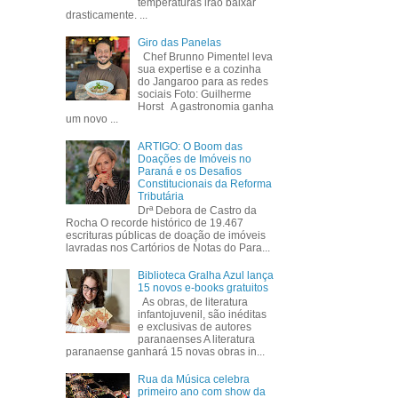
temperaturas irão baixar
drasticamente. ...
Giro das Panelas
Chef Brunno Pimentel leva
sua expertise e a cozinha
do Jangaroo para as redes
sociais Foto: Guilherme
Horst A gastronomia ganha
um novo ...
ARTIGO: O Boom das
Doações de Imóveis no
Paraná e os Desafios
Constitucionais da Reforma
Tributária
Drª Debora de Castro da
Rocha O recorde histórico de 19.467
escrituras públicas de doação de imóveis
lavradas nos Cartórios de Notas do Para...
Biblioteca Gralha Azul lança
15 novos e-books gratuitos
As obras, de literatura
infantojuvenil, são inéditas
e exclusivas de autores
paranaenses A literatura
paranaense ganhará 15 novas obras in...
Rua da Música celebra
primeiro ano com show da