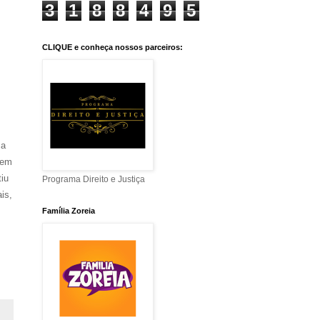
3
1
8
8
4
9
5
CLIQUE e conheça nossos parceiros:
 a
 em
iu
Programa Direito e Justiça
is,
Família Zoreia